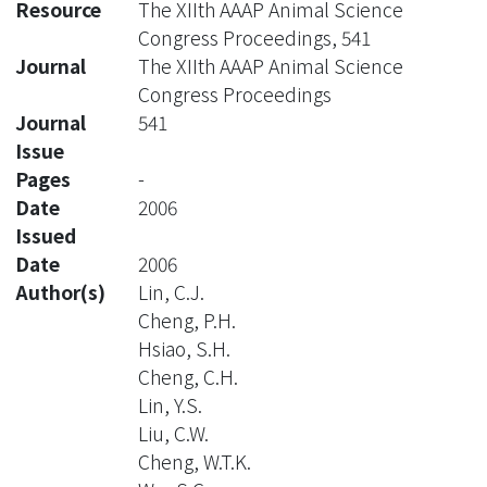
Resource
The XIIth AAAP Animal Science
Congress Proceedings, 541
Journal
The XIIth AAAP Animal Science
Congress Proceedings
Journal
541
Issue
Pages
-
Date
2006
Issued
Date
2006
Author(s)
Lin, C.J.
Cheng, P.H.
Hsiao, S.H.
Cheng, C.H.
Lin, Y.S.
Liu, C.W.
Cheng, W.T.K.