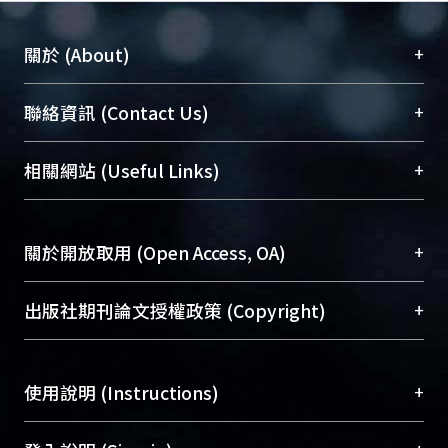
+
關於 (About)
臺大位居世界頂尖大學之列，為永久珍藏及向國際
+
聯絡資訊 (Contact Us)
展現本校豐碩的研究成果及學術能量，圖書館整合
機構典藏（NTUR）與學術庫（AH）不同功能平
總館學科館員
(Main Library)
+
相關網站 (Useful Links)
台，成為臺大學術典藏NTU scholars。期能整合研
醫學圖書館學科館員
(Medical Library)
究能量、促進交流合作、保存學術產出、推廣研究
社會科學院辜振甫紀念圖書館學科館員
(Social
成果。
Sciences Library)
+
關於開放取用 (Open Access, OA)
To permanently archive and promote researcher
profiles and scholarly works, Library integrates the
開放取用是從使用者角度提升資訊取用性的社會運
+
出版社期刊論文授權政策 (Copyright)
services of “NTU Repository” with “Academic
動，應用在學術研究上是透過將研究著作公開供使
Hub” to form NTU Scholars.
用者自由取閱，以促進學術傳播及因應期刊訂購費
請確認所上傳的全文是原創的內容，若該文件包
用逐年攀升。同時可加速研究發展、提升研究影響
+
使用說明 (Instructions)
含部分內容的版權非匯入者所有，或由第三方贊
力，NTU Scholars即為本校的開放取用典藏（OA
助與合作完成，請確認該版權所有者及第三方同
Archive）平台。
（點選深入了解OA）
意提供此授權。