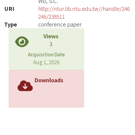
Wu, S.C.
URI
http://ntur.lib.ntu.edu.tw//handle/246
246/238511
Type
conference paper
Views
3
Acquisition Date
Aug 1, 2026
Downloads