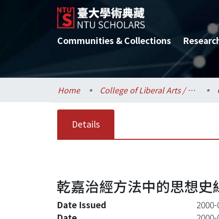
Communities & Collections
Researc
Home
College of Liberal Arts / 文學院
Details
乾嘉治經方法中的思想史
Date Issued
2000-
Date
2000-