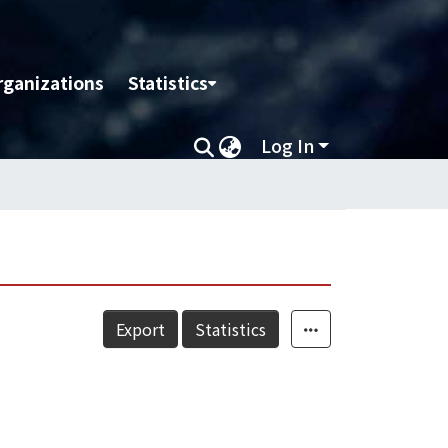
rganizations
Statistics
Log In
Export
Statistics