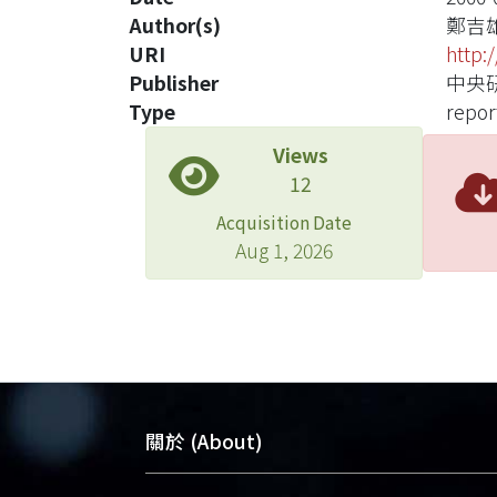
Author(s)
鄭吉
URI
http:
Publisher
中央
Type
repor
Views
12
Acquisition Date
Aug 1, 2026
關於 (About)