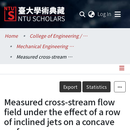
(current
Log In
Communities & Collections
Home
College of Engineering / 工學院
Mechanical Engineering / 機械工程學系
Research Outputs
Measured cross-stream flow field under the effect of a row of inclined jets on a concave surface
Fundings & Projects
Researchers
Details
Export
Statistics
Organizations
Measured cross-stream flow
Statistics
field under the effect of a row
of inclined jets on a concave