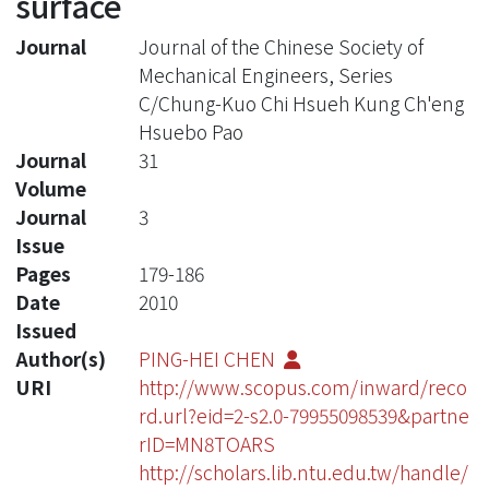
surface
Journal
Journal of the Chinese Society of
Mechanical Engineers, Series
C/Chung-Kuo Chi Hsueh Kung Ch'eng
Hsuebo Pao
Journal
31
Volume
Journal
3
Issue
Pages
179-186
Date
2010
Issued
Author(s)
PING-HEI CHEN
URI
http://www.scopus.com/inward/reco
rd.url?eid=2-s2.0-79955098539&partne
rID=MN8TOARS
http://scholars.lib.ntu.edu.tw/handle/