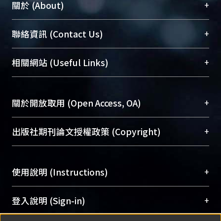
+
關於 (About)
臺大位居世界頂尖大學之列，為永久珍藏及向國際
+
聯絡資訊 (Contact Us)
展現本校豐碩的研究成果及學術能量，圖書館整合
機構典藏（NTUR）與學術庫（AH）不同功能平
總館學科館員
(Main Library)
+
相關網站 (Useful Links)
台，成為臺大學術典藏NTU scholars。期能整合研
醫學圖書館學科館員
(Medical Library)
究能量、促進交流合作、保存學術產出、推廣研究
社會科學院辜振甫紀念圖書館學科館員
(Social
成果。
Sciences Library)
+
關於開放取用 (Open Access, OA)
To permanently archive and promote researcher
profiles and scholarly works, Library integrates the
開放取用是從使用者角度提升資訊取用性的社會運
+
出版社期刊論文授權政策 (Copyright)
services of “NTU Repository” with “Academic
動，應用在學術研究上是透過將研究著作公開供使
Hub” to form NTU Scholars.
用者自由取閱，以促進學術傳播及因應期刊訂購費
請確認所上傳的全文是原創的內容，若該文件包
用逐年攀升。同時可加速研究發展、提升研究影響
+
使用說明 (Instructions)
含部分內容的版權非匯入者所有，或由第三方贊
力，NTU Scholars即為本校的開放取用典藏（OA
助與合作完成，請確認該版權所有者及第三方同
Archive）平台。
（點選深入了解OA）
意提供此授權。
網站簡介
(Quickstart Guide)
+
登入說明 (Sign-in)
Please represent that the submission is your
使用手冊
(Instruction Manual)