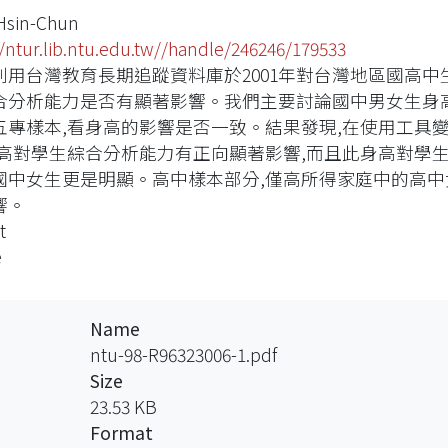
 Hsin-Chun
//ntur.lib.ntu.edu.tw//handle/246246/179533
利用台灣教育長期追蹤資料庫於2001年對台灣地區國高中
合分析能力是否有顯著影響。我們主要討論國中男女生身
五專樣本,看身高的影響是否一致。結果發現,在使用工具變數
身高對學生綜合分析能力有正向顯著影響,而且此身高對學
國中女生更是明顯。高中樣本部分,僅高所得家庭中的高中
響。
t
e
Name
ntu-98-R96323006-1.pdf
Size
23.53 KB
Format