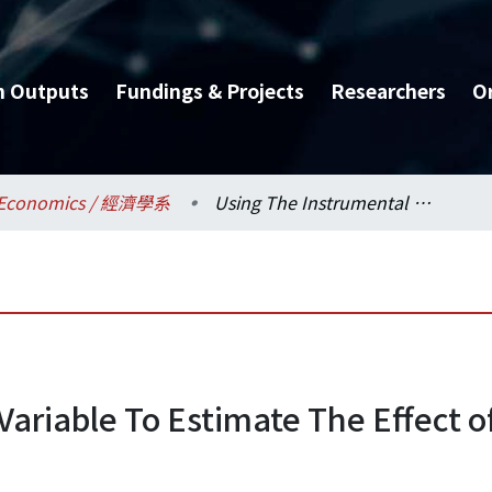
h Outputs
Fundings & Projects
Researchers
O
Economics / 經濟學系
Using The Instrumental Variable To Estimate The Effect of Height on Grade
Variable To Estimate The Effect o