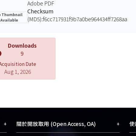
Adobe PDF
Checksum
 Thumbnail
(MD5):f6cc717931f9b7a0be964434ff7268aa
Available
Downloads
9
Acquisition Date
Aug 1, 2026
+
+
關於開放取用 (Open Access, OA)
使用