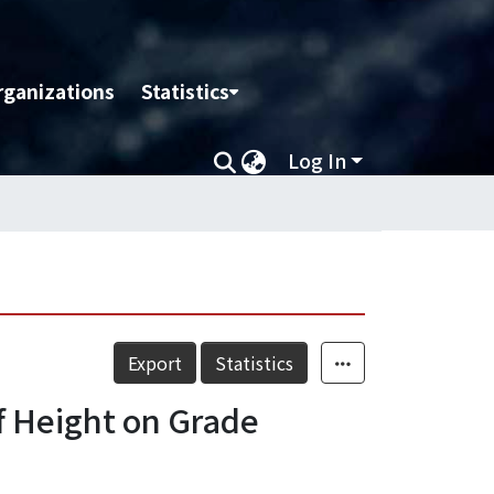
rganizations
Statistics
Log In
Export
Statistics
f Height on Grade