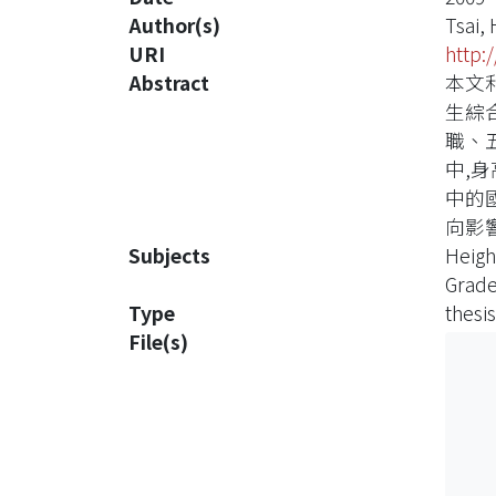
Author(s)
Tsai,
URI
http:
Abstract
本文
生綜
職、
中,
中的
向影
Subjects
Heigh
Grad
Type
thesis
File(s)