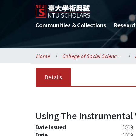
Communities & Collections
Researc
Home
College of Social Sciences / 社會科學院
Details
Using The Instrumental 
Date Issued
2009
Date
2009