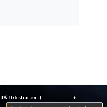
+
說明 (Instructions)