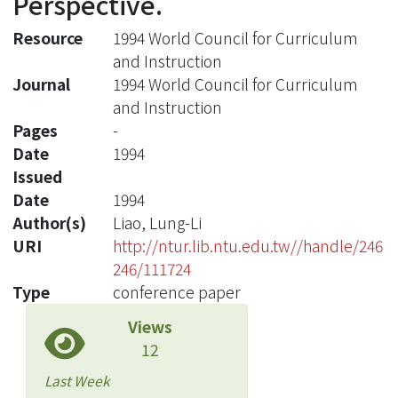
Perspective.
Resource
1994 World Council for Curriculum
and Instruction
Journal
1994 World Council for Curriculum
and Instruction
Pages
-
Date
1994
Issued
Date
1994
Author(s)
Liao, Lung-Li
URI
http://ntur.lib.ntu.edu.tw//handle/246
246/111724
Type
conference paper
Views
12
Last Week