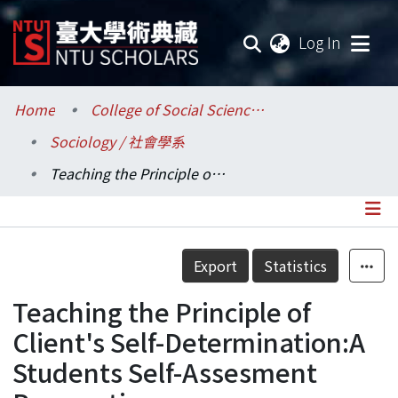
(current
Log In
Communities & Collections
Home
College of Social Sciences / 社會科學院
Sociology / 社會學系
Research Outputs
Teaching the Principle of Client's Self-Determination:A Students Self-Assesment Perspective.
Fundings & Projects
Researchers
Details
Export
Statistics
Organizations
Teaching the Principle of
Statistics
Client's Self-Determination:A
Students Self-Assesment