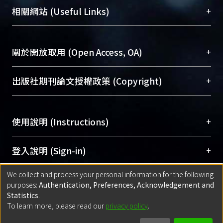
機構典藏（NTUR）與學術庫（AH）不同功能平
總館學科館員
(Main Library)
+
相關網站 (Useful Links)
台，成為臺大學術典藏NTU scholars。期能整合研
醫學圖書館學科館員
(Medical Library)
究能量、促進交流合作、保存學術產出、推廣研究
社會科學院辜振甫紀念圖書館學科館員
(Social
成果。
Sciences Library)
+
關於開放取用 (Open Access, OA)
To permanently archive and promote researcher
profiles and scholarly works, Library integrates the
開放取用是從使用者角度提升資訊取用性的社會運
+
出版社期刊論文授權政策 (Copyright)
services of “NTU Repository” with “Academic
動，應用在學術研究上是透過將研究著作公開供使
Hub” to form NTU Scholars.
用者自由取閱，以促進學術傳播及因應期刊訂購費
請確認所上傳的全文是原創的內容，若該文件包
用逐年攀升。同時可加速研究發展、提升研究影響
+
使用說明 (Instructions)
含部分內容的版權非匯入者所有，或由第三方贊
力，NTU Scholars即為本校的開放取用典藏（OA
助與合作完成，請確認該版權所有者及第三方同
Archive）平台。
（點選深入了解OA）
意提供此授權。
網站簡介
(Quickstart Guide)
+
登入說明 (Sign-in)
Please represent that the submission is your
使用手冊
(Instruction Manual)
original work, and that you have the right to
We collect and process your personal information for the following
線上預約服務
(Booking Service)
方案一：
臺灣大學計算機中心帳號登入
+
匯入著作 (Submission)
purposes:
Authentication, Preferences, Acknowledgement and
grant the rights to upload.
(With C&INC Email Account)
Statistics
.
方案二：
ORCID帳號登入
(With ORCID)
To learn more, please read our
privacy policy
.
若欲上傳已出版的全文電子檔，可使用
Open
方案一：
定期更新ORCID者，以ID匯入
(Search
policy finder
網站查詢，以確認出版單位之版權
for identifier (ORCID))