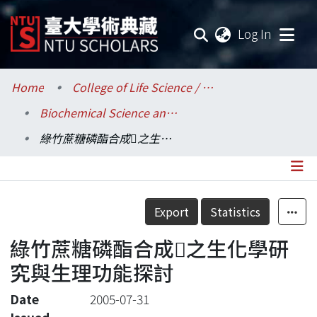
(current
Log In
Communities & Collections
Home
College of Life Science / 生命科學院
Biochemical Science and Technology / 生化科技學系
Research Outputs
綠竹蔗糖磷酯合成之生化學研究與生理功能探討
Fundings & Projects
Researchers
Details
Export
Statistics
Organizations
綠竹蔗糖磷酯合成之生化學研
Statistics
究與生理功能探討
Date
2005-07-31