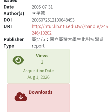
Issued
Date
2005-07-31
Author(s)
李平篤
DOI
2006072512100648493
URI
http://ntur.lib.ntu.edu.tw//handle/246
246/10202
Publisher
臺北市：國立臺灣大學生化科技學系
Type
report
Views
3
Acquisition Date
Aug 1, 2026
Downloads