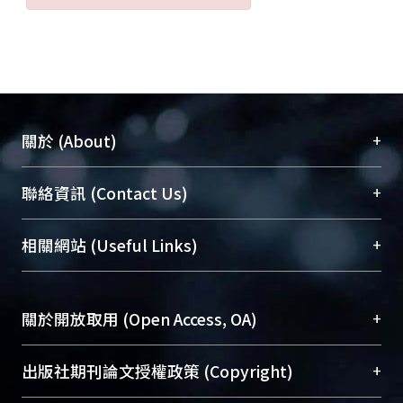
+
關於 (About)
臺大位居世界頂尖大學之列，為永久珍藏及向國際
+
聯絡資訊 (Contact Us)
展現本校豐碩的研究成果及學術能量，圖書館整合
機構典藏（NTUR）與學術庫（AH）不同功能平
總館學科館員
(Main Library)
+
相關網站 (Useful Links)
台，成為臺大學術典藏NTU scholars。期能整合研
醫學圖書館學科館員
(Medical Library)
究能量、促進交流合作、保存學術產出、推廣研究
社會科學院辜振甫紀念圖書館學科館員
(Social
成果。
Sciences Library)
+
關於開放取用 (Open Access, OA)
To permanently archive and promote researcher
profiles and scholarly works, Library integrates the
開放取用是從使用者角度提升資訊取用性的社會運
+
出版社期刊論文授權政策 (Copyright)
services of “NTU Repository” with “Academic
動，應用在學術研究上是透過將研究著作公開供使