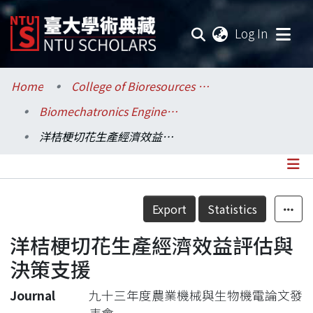
(current
Log In
Communities & Collections
Home
College of Bioresources and Agriculture / 生物資源暨農學院
Biomechatronics Engineering / 生物機電工程學系
Research Outputs
洋桔梗切花生產經濟效益評估與決策支援
Fundings & Projects
Researchers
Details
Export
Statistics
Organizations
洋桔梗切花生產經濟效益評估與
Statistics
決策支援
Journal
九十三年度農業機械與生物機電論文發