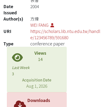
表會
Date
2004
Issued
Author(s)
方煒
WEI FANG
URI
https://scholars.lib.ntu.edu.tw/handl
e/123456789/591680
Type
conference paper
Views
14
Last Week
3
Acquisition Date
Aug 1, 2026
Downloads