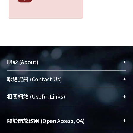
+
關於 (About)
臺大位居世界頂尖大學之列，為永久珍藏及向國際
+
聯絡資訊 (Contact Us)
展現本校豐碩的研究成果及學術能量，圖書館整合
機構典藏（NTUR）與學術庫（AH）不同功能平
總館學科館員
(Main Library)
+
相關網站 (Useful Links)
台，成為臺大學術典藏NTU scholars。期能整合研
醫學圖書館學科館員
(Medical Library)
究能量、促進交流合作、保存學術產出、推廣研究
社會科學院辜振甫紀念圖書館學科館員
(Social
成果。
Sciences Library)
+
關於開放取用 (Open Access, OA)
To permanently archive and promote researcher