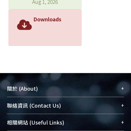
Aug 1, 2026
Downloads
+
關於 (About)
臺大位居世界頂尖大學之列，為永久珍藏及向國際
+
聯絡資訊 (Contact Us)
展現本校豐碩的研究成果及學術能量，圖書館整合
機構典藏（NTUR）與學術庫（AH）不同功能平
總館學科館員
(Main Library)
+
相關網站 (Useful Links)
台，成為臺大學術典藏NTU scholars。期能整合研
醫學圖書館學科館員
(Medical Library)