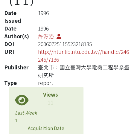
（ＩＩ）
Date
1996
Issued
Date
1996
Author(s)
許源浴
DOI
20060725115523218185
URI
http://ntur.lib.ntu.edu.tw//handle/246
246/7136
Publisher
臺北市：國立臺灣大學電機工程學系暨
研究所
Type
report
Views
11
Last Week
1
Acquisition Date