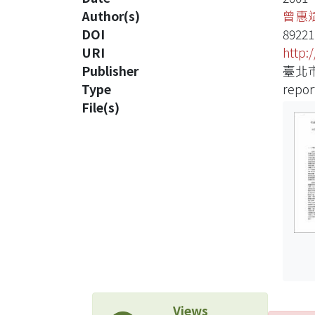
Author(s)
曾惠
DOI
89221
URI
http:
Publisher
臺北
Type
repor
File(s)
Views