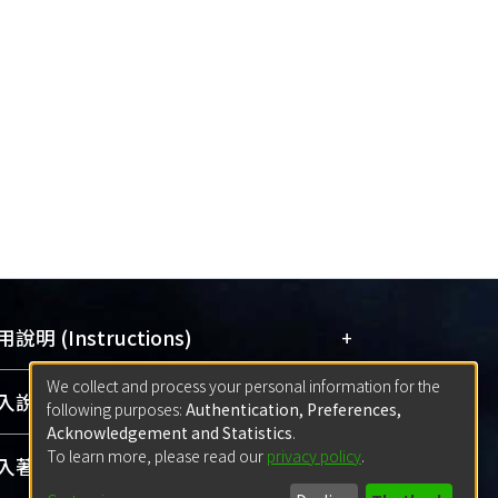
+
說明 (Instructions)
We collect and process your personal information for the
網站簡介
(Quickstart Guide)
+
說明 (Sign-in)
following purposes:
Authentication, Preferences,
使用手冊
(Instruction Manual)
Acknowledgement and Statistics
.
To learn more, please read our
privacy policy
.
線上預約服務
(Booking Service)
方案一：
臺灣大學計算機中心帳號登入
+
著作 (Submission)
(With C&INC Email Account)