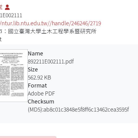
斌
1E002111
//ntur.lib.ntu.edu.tw//handle/246246/2719
市：國立臺灣大學土木工程學系暨研究所
t
Name
892211E002111.pdf
Size
562.92 KB
Format
Adobe PDF
Checksum
(MD5):ab8c01c3848e5f8ff6c13462cea3595f