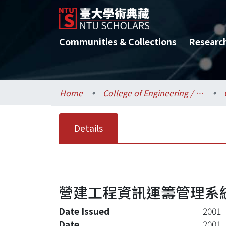
Communities & Collections
Researc
Home
College of Engineering / 工學院
Details
營建工程資訊運籌管理系統
Date Issued
2001
Date
2001