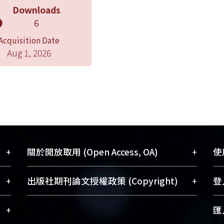
Downloads
6
Acquisition Date
Aug 1, 2026
+
+
關於開放取用 (Open Access, OA)
使用
藏
開放取用是從使用者角度提升資訊取用性
+
+
出版社期刊論文授權政策 (Copyright)
登入
術
的社會運動，應用在學術研究上是透過將
與學
研究著作公開供使用者自由取閱，以促進
請確認所上傳的全文是原創的內容，若
+
匯入
術
學術傳播及因應期刊訂購費用逐年攀升。
該文件包含部分內容的版權非匯入者所