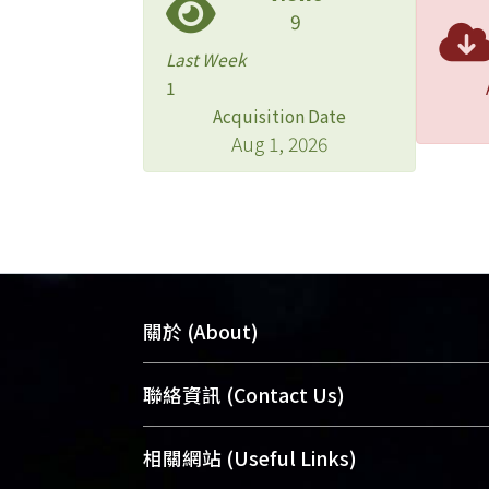
9
Last Week
1
Acquisition Date
Aug 1, 2026
關於 (About)
臺大位居世界頂尖大學之列，為永久珍
聯絡資訊 (Contact Us)
及向國際展現本校豐碩的研究成果及學
能量，圖書館整合機構典藏（NTUR）
總館學科館員
(Main Library)
相關網站 (Useful Links)
術庫（AH）不同功能平台，成為臺大學
醫學圖書館學科館員
(Medical Library)