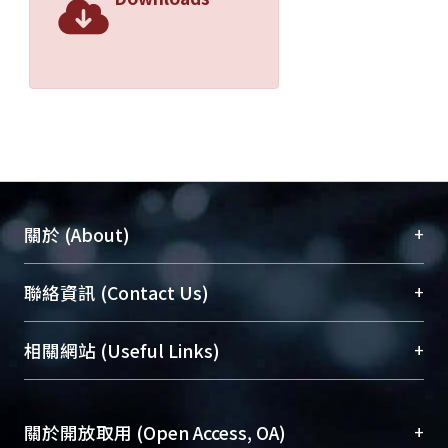
+
關於 (About)
臺大位居世界頂尖大學之列，為永久珍藏及向國際
+
聯絡資訊 (Contact Us)
展現本校豐碩的研究成果及學術能量，圖書館整合
機構典藏（NTUR）與學術庫（AH）不同功能平
總館學科館員
(Main Library)
+
相關網站 (Useful Links)
台，成為臺大學術典藏NTU scholars。期能整合研
醫學圖書館學科館員
(Medical Library)
究能量、促進交流合作、保存學術產出、推廣研究
社會科學院辜振甫紀念圖書館學科館員
(Social
成果。
Sciences Library)
+
關於開放取用 (Open Access, OA)