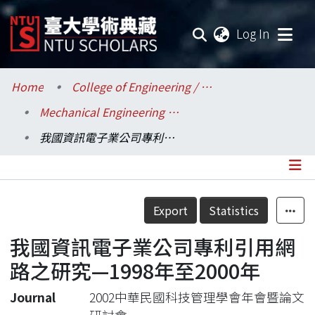
(current
Log In
Communities & Collections
Home
College of Engineering / 工學院
Mechanical Engineering / 機械工程學系
Research Outputs
我國資訊電子業公司專利引用網路之研究—1998年至2000年
Fundings & Projects
Researchers
Details
Export
Statistics
Organizations
我國資訊電子業公司專利引用網
Statistics
路之研究—1998年至2000年
Journal
2002中華民國科技管理學會年會暨論文