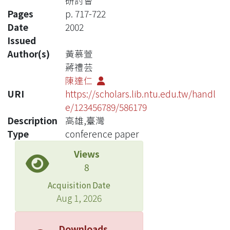
研討會
Pages
p. 717-722
Date
2002
Issued
Author(s)
黃慕萱
蔣禮芸
陳達仁
URI
https://scholars.lib.ntu.edu.tw/handl
e/123456789/586179
Description
高雄,臺灣
Type
conference paper
Views
8
Acquisition Date
Aug 1, 2026
Downloads