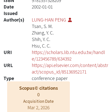
ISBN
9781557528209
Date
2002-01-01
Issued
Author(s)
LUNG-HAN PENG
Tsan, S. M.
Zhang, Y. C.
Shih, Y. C.
Hsu, C. C.
URI
https://scholars.lib.ntu.edu.tw/handl
e/123456789/634392
URL
https://api.elsevier.com/content/abstr
act/scopus_id/85136952171
Type
conference paper
Scopus© citations
0
Acquisition Date
Mar 2, 2026