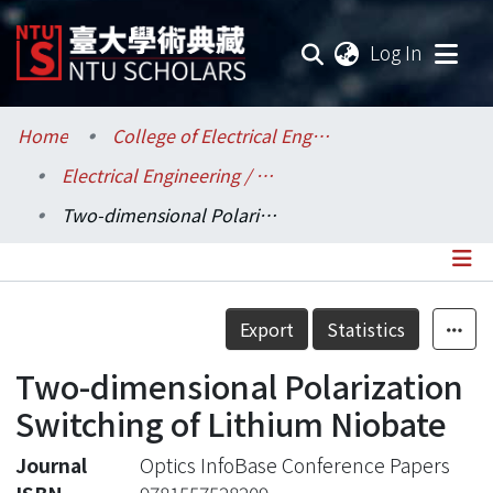
(current
Log In
Communities & Collections
Home
College of Electrical Engineering and Computer Science / 電機資訊學院
Electrical Engineering / 電機工程學系
Research Outputs
Two-dimensional Polarization Switching of Lithium Niobate
Fundings & Projects
Researchers
Details
Export
Statistics
Organizations
Two-dimensional Polarization
Statistics
Switching of Lithium Niobate
Journal
Optics InfoBase Conference Papers