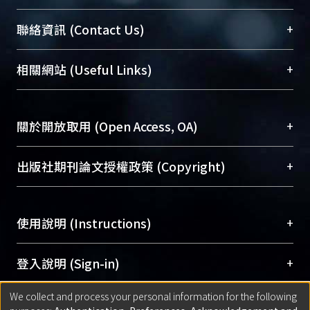
臺大位居世界頂尖大學之列，為永久珍藏及向國際
+
聯絡資訊 (Contact Us)
展現本校豐碩的研究成果及學術能量，圖書館整合
機構典藏（NTUR）與學術庫（AH）不同功能平
總館學科館員
(Main Library)
+
相關網站 (Useful Links)
台，成為臺大學術典藏NTU scholars。期能整合研
醫學圖書館學科館員
(Medical Library)
究能量、促進交流合作、保存學術產出、推廣研究
社會科學院辜振甫紀念圖書館學科館員
(Social
成果。
Sciences Library)
+
關於開放取用 (Open Access, OA)
To permanently archive and promote researcher
profiles and scholarly works, Library integrates the
開放取用是從使用者角度提升資訊取用性的社會運
+
出版社期刊論文授權政策 (Copyright)
services of “NTU Repository” with “Academic
動，應用在學術研究上是透過將研究著作公開供使
Hub” to form NTU Scholars.
用者自由取閱，以促進學術傳播及因應期刊訂購費
請確認所上傳的全文是原創的內容，若該文件包
用逐年攀升。同時可加速研究發展、提升研究影響
+
使用說明 (Instructions)
含部分內容的版權非匯入者所有，或由第三方贊
力，NTU Scholars即為本校的開放取用典藏（OA
助與合作完成，請確認該版權所有者及第三方同
Archive）平台。
（點選深入了解OA）
意提供此授權。
網站簡介
(Quickstart Guide)
+
登入說明 (Sign-in)
Please represent that the submission is your
使用手冊
(Instruction Manual)
original work, and that you have the right to
We collect and process your personal information for the following
線上預約服務
(Booking Service)
方案一：
臺灣大學計算機中心帳號登入
+
匯入著作 (Submission)