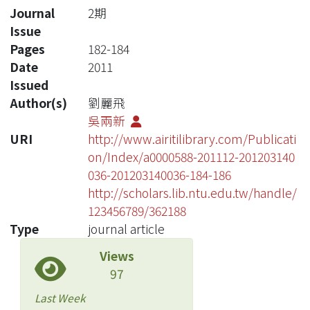
Journal
2期
Issue
Pages
182-184
Date
2011
Issued
Author(s)
劉麗飛
吳兩新
URI
http://www.airitilibrary.com/Publicati
on/Index/a0000588-201112-201203140
036-201203140036-184-186
http://scholars.lib.ntu.edu.tw/handle/
123456789/362188
Type
journal article
Views
97
Last Week