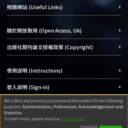
機構典藏（NTUR）與學術庫（AH）不同功能平
總館學科館員
(Main Library)
+
相關網站 (Useful Links)
台，成為臺大學術典藏NTU scholars。期能整合研
醫學圖書館學科館員
(Medical Library)
究能量、促進交流合作、保存學術產出、推廣研究
社會科學院辜振甫紀念圖書館學科館員
(Social
成果。
Sciences Library)
+
關於開放取用 (Open Access, OA)
To permanently archive and promote researcher
profiles and scholarly works, Library integrates the
開放取用是從使用者角度提升資訊取用性的社會運
+
出版社期刊論文授權政策 (Copyright)
services of “NTU Repository” with “Academic
動，應用在學術研究上是透過將研究著作公開供使
Hub” to form NTU Scholars.
用者自由取閱，以促進學術傳播及因應期刊訂購費
請確認所上傳的全文是原創的內容，若該文件包
用逐年攀升。同時可加速研究發展、提升研究影響
+
使用說明 (Instructions)
含部分內容的版權非匯入者所有，或由第三方贊
力，NTU Scholars即為本校的開放取用典藏（OA
助與合作完成，請確認該版權所有者及第三方同
Archive）平台。
（點選深入了解OA）
意提供此授權。
網站簡介
(Quickstart Guide)
+
登入說明 (Sign-in)
Please represent that the submission is your
使用手冊
(Instruction Manual)
original work, and that you have the right to
We collect and process your personal information for the following
線上預約服務
(Booking Service)
方案一：
臺灣大學計算機中心帳號登入
+
匯入著作 (Submission)
purposes:
Authentication, Preferences, Acknowledgement and
grant the rights to upload.
(With C&INC Email Account)
Statistics
.
方案二：
ORCID帳號登入
(With ORCID)
To learn more, please read our
privacy policy
.
若欲上傳已出版的全文電子檔，可使用
Open
方案一：
定期更新ORCID者，以ID匯入
(Search
policy finder
網站查詢，以確認出版單位之版權
for identifier (ORCID))