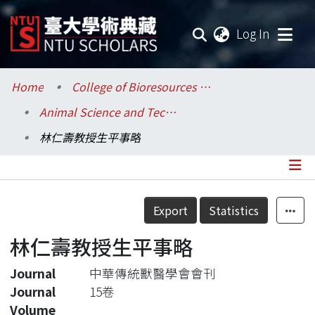
(current
Log In
Communities & Collections
Home
College of Bioresources and Agriculture / 生物資源暨農學院
Animal Science and Technology / 動物科學技術學系
Research Outputs
林仁壽教授生平事略
Fundings & Projects
Researchers
Details
Export
Statistics
Organizations
林仁壽教授生平事略
Statistics
Journal
中華傳統獸醫學會會刊
Journal
15卷
Volume