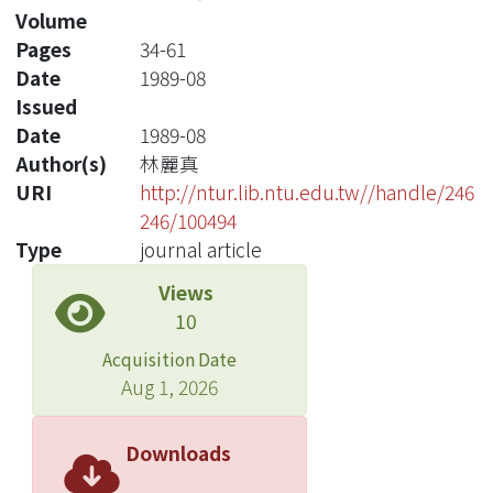
Volume
Pages
34-61
Date
1989-08
Issued
Date
1989-08
Author(s)
林麗真
URI
http://ntur.lib.ntu.edu.tw//handle/246
246/100494
Type
journal article
Views
10
Acquisition Date
Aug 1, 2026
Downloads