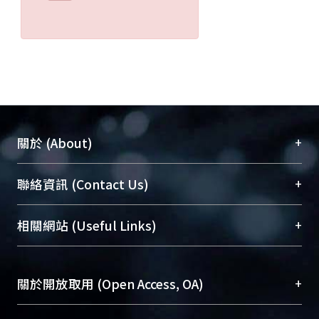
+
關於 (About)
臺大位居世界頂尖大學之列，為永久珍藏及向國際
+
聯絡資訊 (Contact Us)
展現本校豐碩的研究成果及學術能量，圖書館整合
機構典藏（NTUR）與學術庫（AH）不同功能平
總館學科館員
(Main Library)
+
相關網站 (Useful Links)
台，成為臺大學術典藏NTU scholars。期能整合研
醫學圖書館學科館員
(Medical Library)
究能量、促進交流合作、保存學術產出、推廣研究
社會科學院辜振甫紀念圖書館學科館員
(Social
成果。
Sciences Library)
+
關於開放取用 (Open Access, OA)
To permanently archive and promote researcher