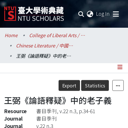
(current
Log In
Communities & Collections
Home
College of Liberal Arts / 文學院
Chinese Literature / 中國文學系
Research Outputs
王弼《論語釋疑》中的老子義
Fundings & Projects
Researchers
Details
Export
Statistics
Organizations
王弼《論語釋疑》中的老子義
Statistics
Resource
書目季刊, v.22 n.3, p.34-61
Journal
書目季刊
Journal
v.22 n.3