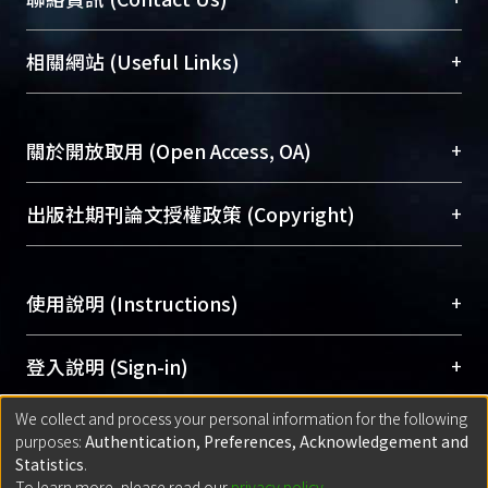
展現本校豐碩的研究成果及學術能量，圖書館整合
機構典藏（NTUR）與學術庫（AH）不同功能平
總館學科館員
(Main Library)
+
相關網站 (Useful Links)
台，成為臺大學術典藏NTU scholars。期能整合研
醫學圖書館學科館員
(Medical Library)
究能量、促進交流合作、保存學術產出、推廣研究
社會科學院辜振甫紀念圖書館學科館員
(Social
成果。
Sciences Library)
+
關於開放取用 (Open Access, OA)
To permanently archive and promote researcher
profiles and scholarly works, Library integrates the
開放取用是從使用者角度提升資訊取用性的社會運
+
出版社期刊論文授權政策 (Copyright)
services of “NTU Repository” with “Academic
動，應用在學術研究上是透過將研究著作公開供使
Hub” to form NTU Scholars.
用者自由取閱，以促進學術傳播及因應期刊訂購費
請確認所上傳的全文是原創的內容，若該文件包
用逐年攀升。同時可加速研究發展、提升研究影響
+
使用說明 (Instructions)
含部分內容的版權非匯入者所有，或由第三方贊
力，NTU Scholars即為本校的開放取用典藏（OA
助與合作完成，請確認該版權所有者及第三方同
Archive）平台。
（點選深入了解OA）
意提供此授權。
網站簡介
(Quickstart Guide)
+
登入說明 (Sign-in)
Please represent that the submission is your
使用手冊
(Instruction Manual)
original work, and that you have the right to
We collect and process your personal information for the following
線上預約服務
(Booking Service)
方案一：
臺灣大學計算機中心帳號登入
+
匯入著作 (Submission)
purposes:
Authentication, Preferences, Acknowledgement and
grant the rights to upload.
(With C&INC Email Account)
Statistics
.
方案二：
ORCID帳號登入
(With ORCID)
To learn more, please read our
privacy policy
.