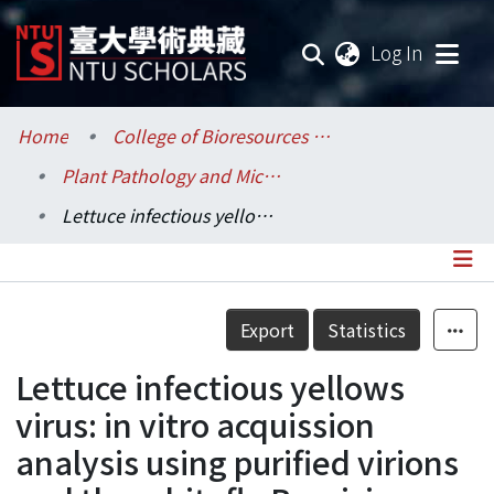
(current
Log In
Communities & Collections
Home
College of Bioresources and Agriculture / 生物資源暨農學院
Plant Pathology and Microbiology / 植物病理與微生物學系
Research Outputs
Lettuce infectious yellows virus: in vitro acquission analysis using purified virions and the whitefly Bemisia tabaci.
Fundings & Projects
Researchers
Details
Export
Statistics
Organizations
Lettuce infectious yellows
Statistics
virus: in vitro acquission
analysis using purified virions