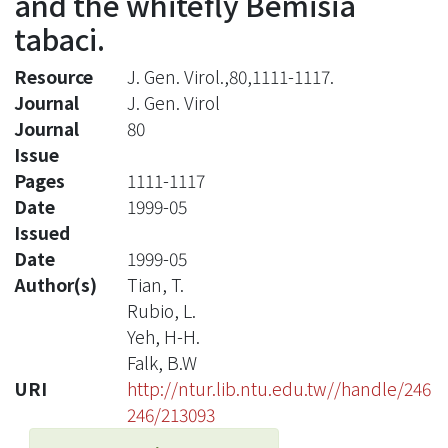
and the whitefly Bemisia
tabaci.
Resource
J. Gen. Virol.,80,1111-1117.
Journal
J. Gen. Virol
Journal
80
Issue
Pages
1111-1117
Date
1999-05
Issued
Date
1999-05
Author(s)
Tian, T.
Rubio, L.
Yeh, H-H.
Falk, B.W
URI
http://ntur.lib.ntu.edu.tw//handle/246
246/213093