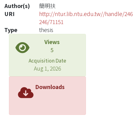
Author(s)
簡明扶
URI
http://ntur.lib.ntu.edu.tw//handle/246
246/71151
Type
thesis
Views
5
Acquisition Date
Aug 1, 2026
Downloads