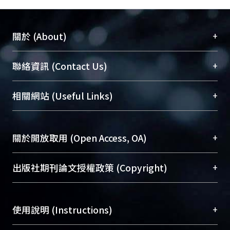
+
關於 (About)
臺大位居世界頂尖大學之列，為永久珍藏及向國際
+
聯絡資訊 (Contact Us)
展現本校豐碩的研究成果及學術能量，圖書館整合
機構典藏（NTUR）與學術庫（AH）不同功能平
總館學科館員
(Main Library)
+
相關網站 (Useful Links)
台，成為臺大學術典藏NTU scholars。期能整合研
醫學圖書館學科館員
(Medical Library)
究能量、促進交流合作、保存學術產出、推廣研究
社會科學院辜振甫紀念圖書館學科館員
(Social
成果。
Sciences Library)
+
關於開放取用 (Open Access, OA)
To permanently archive and promote researcher
profiles and scholarly works, Library integrates the
開放取用是從使用者角度提升資訊取用性的社會運
+
出版社期刊論文授權政策 (Copyright)
services of “NTU Repository” with “Academic
動，應用在學術研究上是透過將研究著作公開供使
Hub” to form NTU Scholars.
用者自由取閱，以促進學術傳播及因應期刊訂購費
請確認所上傳的全文是原創的內容，若該文件包
用逐年攀升。同時可加速研究發展、提升研究影響
+
使用說明 (Instructions)
含部分內容的版權非匯入者所有，或由第三方贊
力，NTU Scholars即為本校的開放取用典藏（OA
助與合作完成，請確認該版權所有者及第三方同