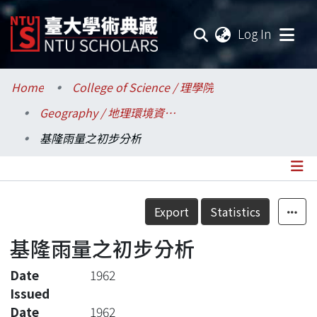
(current
Log In
Communities & Collections
Home
College of Science / 理學院
Geography / 地理環境資源學系
Research Outputs
基隆雨量之初步分析
Fundings & Projects
Researchers
Details
Export
Statistics
Organizations
基隆雨量之初步分析
Statistics
Date
1962
Issued
Date
1962