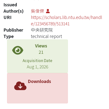
Issued
Author(s)
吳俊傑
URI
https://scholars.lib.ntu.edu.tw/handl
e/123456789/513141
Publisher
中央研究院
Type
technical report
Views
21
Acquisition Date
Aug 1, 2026
Downloads