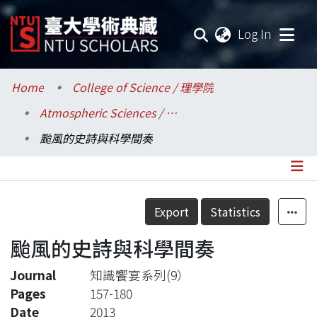
(current
Log In
Communities & Collections
Home
College of Science / 理學院
Atmospheric Sciences / 大氣科學系
Research Outputs
颱風的史詩與科學間奏
Fundings & Projects
Researchers
Details
Export
Statistics
Organizations
颱風的史詩與科學間奏
Statistics
Journal
知識饗宴系列(9）
Pages
157-180
Date
2013