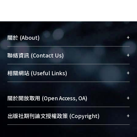
+
關於 (About)
臺大位居世界頂尖大學之列，為永久珍藏及向國際
+
聯絡資訊 (Contact Us)
展現本校豐碩的研究成果及學術能量，圖書館整合
機構典藏（NTUR）與學術庫（AH）不同功能平
總館學科館員
(Main Library)
+
相關網站 (Useful Links)
台，成為臺大學術典藏NTU scholars。期能整合研
醫學圖書館學科館員
(Medical Library)
究能量、促進交流合作、保存學術產出、推廣研究
社會科學院辜振甫紀念圖書館學科館員
(Social
成果。
Sciences Library)
+
關於開放取用 (Open Access, OA)
To permanently archive and promote researcher
profiles and scholarly works, Library integrates the
開放取用是從使用者角度提升資訊取用性的社會運
+
出版社期刊論文授權政策 (Copyright)
services of “NTU Repository” with “Academic
動，應用在學術研究上是透過將研究著作公開供使
Hub” to form NTU Scholars.
用者自由取閱，以促進學術傳播及因應期刊訂購費
請確認所上傳的全文是原創的內容，若該文件包