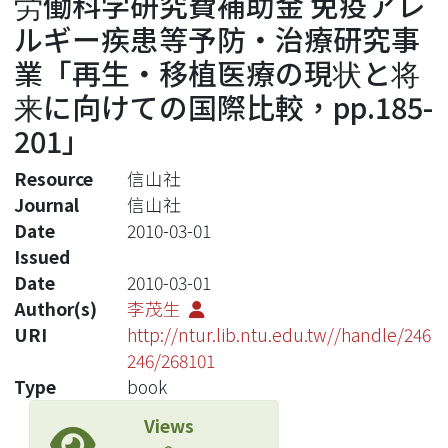
労働科学研究費補助金 免疫アレ
ルギー疾患等予防・治療研究事
業「再生・移植医療の現状と将
来に向けての国際比較，pp.185-
201」
Resource
信山社
Journal
信山社
Date
2010-03-01
Issued
Date
2010-03-01
Author(s)
李茂生
URI
http://ntur.lib.ntu.edu.tw//handle/246
246/268101
Type
book
Views