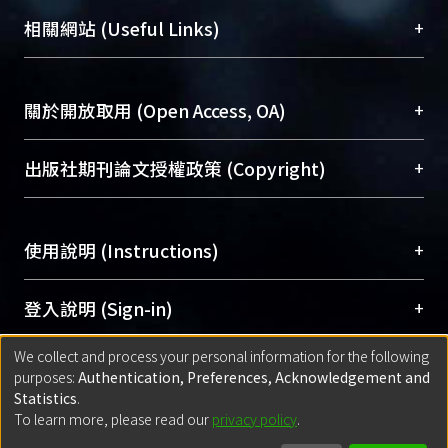
機構典藏（NTUR）與學術庫（AH）不同功能平
總館學科館員
(Main Library)
+
相關網站 (Useful Links)
台，成為臺大學術典藏NTU scholars。期能整合研
醫學圖書館學科館員
(Medical Library)
究能量、促進交流合作、保存學術產出、推廣研究
社會科學院辜振甫紀念圖書館學科館員
(Social
成果。
Sciences Library)
+
關於開放取用 (Open Access, OA)
To permanently archive and promote researcher
profiles and scholarly works, Library integrates the
開放取用是從使用者角度提升資訊取用性的社會運
+
出版社期刊論文授權政策 (Copyright)
services of “NTU Repository” with “Academic
動，應用在學術研究上是透過將研究著作公開供使
Hub” to form NTU Scholars.
用者自由取閱，以促進學術傳播及因應期刊訂購費
請確認所上傳的全文是原創的內容，若該文件包
用逐年攀升。同時可加速研究發展、提升研究影響
+
使用說明 (Instructions)
含部分內容的版權非匯入者所有，或由第三方贊
力，NTU Scholars即為本校的開放取用典藏（OA
助與合作完成，請確認該版權所有者及第三方同
Archive）平台。
（點選深入了解OA）
意提供此授權。
網站簡介
(Quickstart Guide)
+
登入說明 (Sign-in)
Please represent that the submission is your
使用手冊
(Instruction Manual)
original work, and that you have the right to
We collect and process your personal information for the following
線上預約服務
(Booking Service)
方案一：
臺灣大學計算機中心帳號登入
+
匯入著作 (Submission)
purposes:
Authentication, Preferences, Acknowledgement and
grant the rights to upload.
(With C&INC Email Account)
Statistics
.
方案二：
ORCID帳號登入
(With ORCID)
To learn more, please read our
privacy policy
.
若欲上傳已出版的全文電子檔，可使用
Open
方案一：
定期更新ORCID者，以ID匯入
(Search