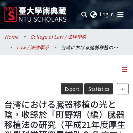
(current
Log In
Communities & Collections
Home
College of Law / 法律學院
Law / 法律學系
台湾における臓器移植の光と陰，收錄於「町野朔（編）臓器移植法の研究（平成21年度厚生労働科学研究費補助金 免疫アレルギー疾患等予防・治療研究事業「再生・移植医療の現状と将来に向けての国際比較，pp.185-201」
Research Outputs
Fundings & Projects
Researchers
Details
Export
Statistics
Organizations
台湾における臓器移植の光と
Statistics
陰，收錄於「町野朔（編）臓器
移植法の研究（平成21年度厚生