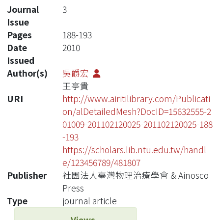
Journal
3
Issue
Pages
188-193
Date
2010
Issued
Author(s)
吳爵宏
王亭貴
URI
http://www.airitilibrary.com/Publicati
on/alDetailedMesh?DocID=15632555-2
01009-201102120025-201102120025-188
-193
https://scholars.lib.ntu.edu.tw/handl
e/123456789/481807
Publisher
社團法人臺灣物理治療學會 & Ainosco
Press
Type
journal article
Views