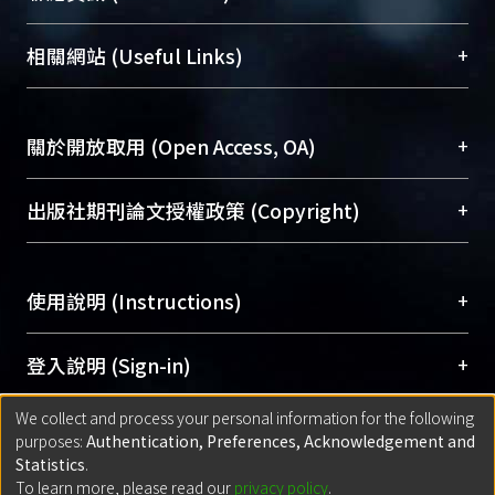
展現本校豐碩的研究成果及學術能量，圖書館整合
機構典藏（NTUR）與學術庫（AH）不同功能平
總館學科館員
(Main Library)
+
相關網站 (Useful Links)
台，成為臺大學術典藏NTU scholars。期能整合研
醫學圖書館學科館員
(Medical Library)
究能量、促進交流合作、保存學術產出、推廣研究
社會科學院辜振甫紀念圖書館學科館員
(Social
成果。
Sciences Library)
+
關於開放取用 (Open Access, OA)
To permanently archive and promote researcher
profiles and scholarly works, Library integrates the
開放取用是從使用者角度提升資訊取用性的社會運
+
出版社期刊論文授權政策 (Copyright)
services of “NTU Repository” with “Academic
動，應用在學術研究上是透過將研究著作公開供使
Hub” to form NTU Scholars.
用者自由取閱，以促進學術傳播及因應期刊訂購費
請確認所上傳的全文是原創的內容，若該文件包
用逐年攀升。同時可加速研究發展、提升研究影響
+
使用說明 (Instructions)
含部分內容的版權非匯入者所有，或由第三方贊
力，NTU Scholars即為本校的開放取用典藏（OA
助與合作完成，請確認該版權所有者及第三方同
Archive）平台。
（點選深入了解OA）
意提供此授權。
網站簡介
(Quickstart Guide)
+
登入說明 (Sign-in)
Please represent that the submission is your
使用手冊
(Instruction Manual)
original work, and that you have the right to
We collect and process your personal information for the following
線上預約服務
(Booking Service)
方案一：
臺灣大學計算機中心帳號登入
+
匯入著作 (Submission)
purposes:
Authentication, Preferences, Acknowledgement and
grant the rights to upload.
(With C&INC Email Account)
Statistics
.
方案二：
ORCID帳號登入
(With ORCID)
To learn more, please read our
privacy policy
.
若欲上傳已出版的全文電子檔，可使用
Open
方案一：
定期更新ORCID者，以ID匯入
(Search