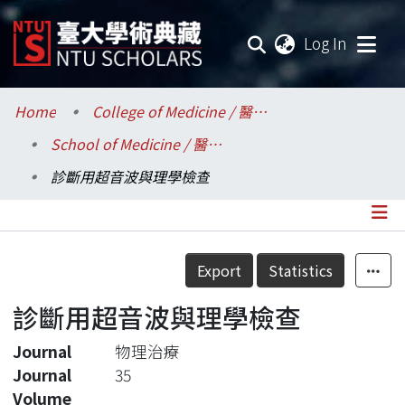
(current
Log In
Communities & Collections
Home
College of Medicine / 醫學院
School of Medicine / 醫學系
Research Outputs
診斷用超音波與理學檢查
Fundings & Projects
Researchers
Details
Export
Statistics
Organizations
診斷用超音波與理學檢查
Statistics
Journal
物理治療
Journal
35
Volume