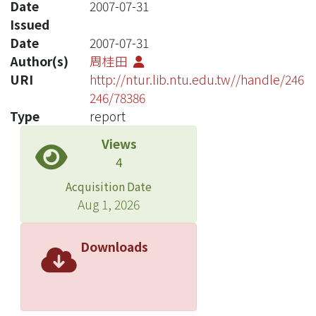
Date
2007-07-31
Issued
Date
2007-07-31
Author(s)
周桂田
URI
http://ntur.lib.ntu.edu.tw//handle/246
246/78386
Type
report
Views
4
Acquisition Date
Aug 1, 2026
Downloads