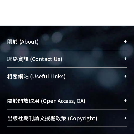
+
關於 (About)
臺大位居世界頂尖大學之列，為永久珍藏及向國際
+
聯絡資訊 (Contact Us)
展現本校豐碩的研究成果及學術能量，圖書館整合
機構典藏（NTUR）與學術庫（AH）不同功能平
總館學科館員
(Main Library)
+
相關網站 (Useful Links)
台，成為臺大學術典藏NTU scholars。期能整合研
醫學圖書館學科館員
(Medical Library)
究能量、促進交流合作、保存學術產出、推廣研究
社會科學院辜振甫紀念圖書館學科館員
(Social
成果。
Sciences Library)
+
關於開放取用 (Open Access, OA)
To permanently archive and promote researcher
profiles and scholarly works, Library integrates the
開放取用是從使用者角度提升資訊取用性的社會運
+
出版社期刊論文授權政策 (Copyright)
services of “NTU Repository” with “Academic
動，應用在學術研究上是透過將研究著作公開供使
Hub” to form NTU Scholars.
用者自由取閱，以促進學術傳播及因應期刊訂購費