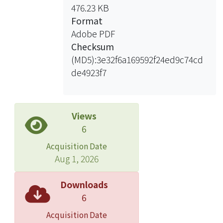
476.23 KB
Format
Adobe PDF
Checksum
(MD5):3e32f6a169592f24ed9c74cd
de4923f7
Views
6
Acquisition Date
Aug 1, 2026
Downloads
6
Acquisition Date