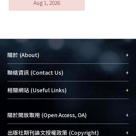
Aug 1, 2026
+
關於 (About)
臺大位居世界頂尖大學之列，為永久珍藏及向國際
+
聯絡資訊 (Contact Us)
展現本校豐碩的研究成果及學術能量，圖書館整合
機構典藏（NTUR）與學術庫（AH）不同功能平
總館學科館員
(Main Library)
+
相關網站 (Useful Links)
台，成為臺大學術典藏NTU scholars。期能整合研
醫學圖書館學科館員
(Medical Library)
究能量、促進交流合作、保存學術產出、推廣研究
社會科學院辜振甫紀念圖書館學科館員
(Social
成果。
Sciences Library)
+
關於開放取用 (Open Access, OA)
To permanently archive and promote researcher
profiles and scholarly works, Library integrates the
開放取用是從使用者角度提升資訊取用性的社會運
+
出版社期刊論文授權政策 (Copyright)