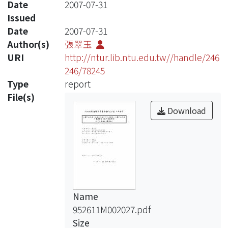
Date
2007-07-31
Issued
Date
2007-07-31
Author(s)
張翠玉
URI
http://ntur.lib.ntu.edu.tw//handle/246
246/78245
Type
report
File(s)
Download
Name
952611M002027.pdf
Size