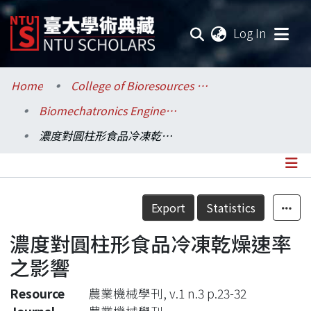
(current
Log In
Communities & Collections
Home
College of Bioresources and Agriculture / 生物資源暨農學院
Biomechatronics Engineering / 生物機電工程學系
Research Outputs
濃度對圓柱形食品冷凍乾燥速率之影響
Fundings & Projects
Researchers
Details
Export
Statistics
Organizations
濃度對圓柱形食品冷凍乾燥速率
Statistics
之影響
Resource
農業機械學刊, v.1 n.3 p.23-32