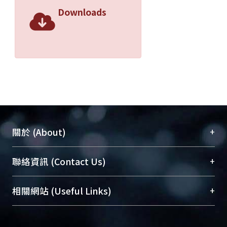
Downloads
+
關於 (About)
臺大位居世界頂尖大學之列，為永久珍藏及向國際
+
聯絡資訊 (Contact Us)
展現本校豐碩的研究成果及學術能量，圖書館整合
機構典藏（NTUR）與學術庫（AH）不同功能平
總館學科館員
(Main Library)
+
相關網站 (Useful Links)
台，成為臺大學術典藏NTU scholars。期能整合研
醫學圖書館學科館員
(Medical Library)
究能量、促進交流合作、保存學術產出、推廣研究
社會科學院辜振甫紀念圖書館學科館員
(Social
成果。