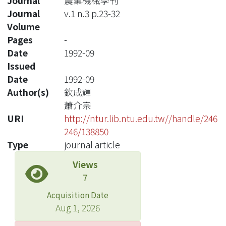
Journal
農業機械學刊
Journal
v.1 n.3 p.23-32
Volume
Pages
-
Date
1992-09
Issued
Date
1992-09
Author(s)
欽成輝
蕭介宗
URI
http://ntur.lib.ntu.edu.tw//handle/246
246/138850
Type
journal article
Views
7
Acquisition Date
Aug 1, 2026