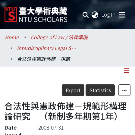
(current
Log In
Communities & Collections
Home
College of Law / 法律學院
Interdisciplinary Legal Studies / 科際整合法律學研究所
Research Outputs
合法性與憲政佈建－規範形構理論研究 （新制多年期第1年）
Fundings & Projects
Researchers
Details
Export
Statistics
Organizations
合法性與憲政佈建－規範形構理
Statistics
論研究 （新制多年期第1年）
Date
2008-07-31