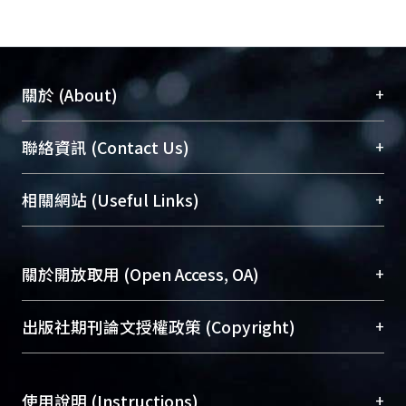
+
關於 (About)
臺大位居世界頂尖大學之列，為永久珍藏及向國際
+
聯絡資訊 (Contact Us)
展現本校豐碩的研究成果及學術能量，圖書館整合
機構典藏（NTUR）與學術庫（AH）不同功能平
總館學科館員
(Main Library)
+
相關網站 (Useful Links)
台，成為臺大學術典藏NTU scholars。期能整合研
醫學圖書館學科館員
(Medical Library)
究能量、促進交流合作、保存學術產出、推廣研究
社會科學院辜振甫紀念圖書館學科館員
(Social
成果。
Sciences Library)
+
關於開放取用 (Open Access, OA)
To permanently archive and promote researcher
profiles and scholarly works, Library integrates the
開放取用是從使用者角度提升資訊取用性的社會運
+
出版社期刊論文授權政策 (Copyright)
services of “NTU Repository” with “Academic
動，應用在學術研究上是透過將研究著作公開供使
Hub” to form NTU Scholars.
用者自由取閱，以促進學術傳播及因應期刊訂購費
請確認所上傳的全文是原創的內容，若該文件包
用逐年攀升。同時可加速研究發展、提升研究影響
+
使用說明 (Instructions)
含部分內容的版權非匯入者所有，或由第三方贊