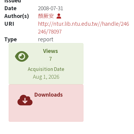
Issued
Date
2008-07-31
Author(s)
顏厥安
URI
http://ntur.lib.ntu.edu.tw//handle/246
246/78097
Type
report
Views
7
Acquisition Date
Aug 1, 2026
Downloads