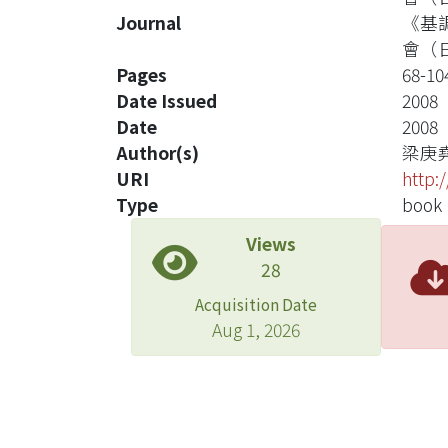
Journal
《基
會（
Pages
68-10
Date Issued
2008
Date
2008
Author(s)
梁庚
URI
http:
Type
book
Views
28
Acquisition Date
Aug 1, 2026