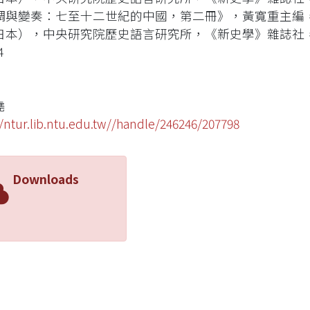
調與變奏：七至十二世紀的中國，第二冊》，黃寬重主編
日本），中央研究院歷史語言研究所，《新史學》雜誌社，2
4
堯
//ntur.lib.ntu.edu.tw//handle/246246/207798
Downloads