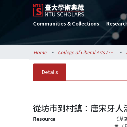
Communities & Collections
Researc
Home
College of Liberal Arts / 文學院
Details
從坊市到村鎮：唐宋牙人
Resource
《基
會（