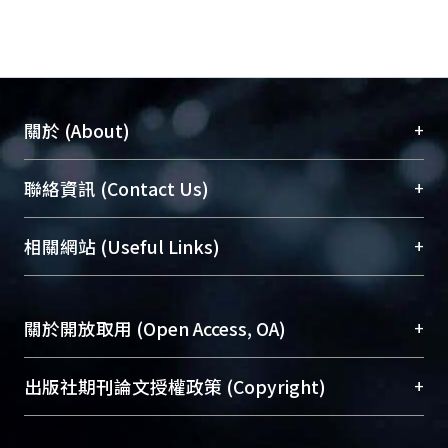
+
關於 (About)
臺大位居世界頂尖大學之列，為永久珍藏及向國際
+
聯絡資訊 (Contact Us)
展現本校豐碩的研究成果及學術能量，圖書館整合
機構典藏（NTUR）與學術庫（AH）不同功能平
總館學科館員
(Main Library)
+
相關網站 (Useful Links)
台，成為臺大學術典藏NTU scholars。期能整合研
醫學圖書館學科館員
(Medical Library)
究能量、促進交流合作、保存學術產出、推廣研究
社會科學院辜振甫紀念圖書館學科館員
(Social
成果。
Sciences Library)
+
關於開放取用 (Open Access, OA)
To permanently archive and promote researcher
profiles and scholarly works, Library integrates the
開放取用是從使用者角度提升資訊取用性的社會運
+
出版社期刊論文授權政策 (Copyright)
services of “NTU Repository” with “Academic
動，應用在學術研究上是透過將研究著作公開供使
Hub” to form NTU Scholars.
用者自由取閱，以促進學術傳播及因應期刊訂購費
請確認所上傳的全文是原創的內容，若該文件包