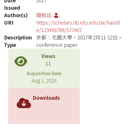
Date
2017
Issued
Author(s)
簡凱廷
URI
https://scholars.lib.ntu.edu.tw/handl
e/123456789/577407
Description
京都：花園大學，2017年2月11-12日。
Type
conference paper
Views
11
Acquisition Date
Aug 1, 2026
Downloads