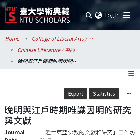
(current
Log In
Communities & Collections
Home
College of Liberal Arts / 文學院
Chinese Literature / 中國文學系
Research Outputs
晚明與江戶時期唯識因明的研究與文獻
Fundings & Projects
Researchers
Details
Export
Statistics
Organizations
晚明與江戶時期唯識因明的研究
Statistics
與文獻
Journal
「近世東亞佛教的文獻和研究」工作坊