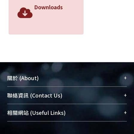
Downloads
+
關於 (About)
臺大位居世界頂尖大學之列，為永久珍藏及向國際
+
聯絡資訊 (Contact Us)
展現本校豐碩的研究成果及學術能量，圖書館整合
機構典藏（NTUR）與學術庫（AH）不同功能平
總館學科館員
(Main Library)
+
相關網站 (Useful Links)
台，成為臺大學術典藏NTU scholars。期能整合研
醫學圖書館學科館員
(Medical Library)
究能量、促進交流合作、保存學術產出、推廣研究
社會科學院辜振甫紀念圖書館學科館員
(Social
成果。