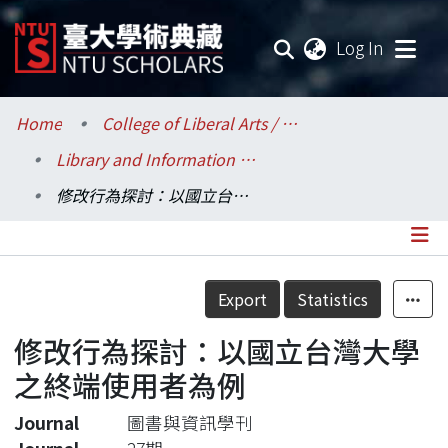
(current
Log In
Communities & Collections
Home
College of Liberal Arts / 文學院
Library and Information Science / 圖書資訊學系
Research Outputs
修改行為探討：以國立台灣大學之終端使用者為例
Fundings & Projects
Researchers
Details
Export
Statistics
Organizations
修改行為探討：以國立台灣大學
Statistics
之終端使用者為例
Journal
圖書與資訊學刊