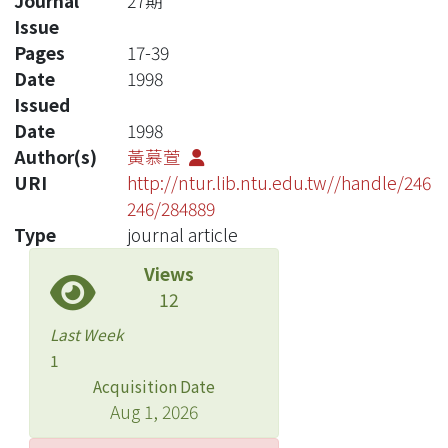
Journal
27期
Issue
Pages
17-39
Date
1998
Issued
Date
1998
Author(s)
黃慕萱
URI
http://ntur.lib.ntu.edu.tw//handle/246
246/284889
Type
journal article
Views
12
Last Week
1
Acquisition Date
Aug 1, 2026