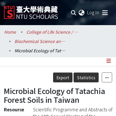
(current
Log In
Communities & Collections
Home
College of Life Science / 生命科學院
Biochemical Science and Technology / 生化科技學系
Research Outputs
Microbial Ecology of Tatachia Forest Soils in Taiwan
Fundings & Projects
Researchers
Details
Export
Statistics
Organizations
Microbial Ecology of Tatachia
Statistics
Forest Soils in Taiwan
Resource
Scientific Programme and Abstracts of