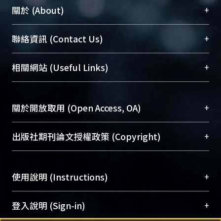
+
關於 (About)
臺大位居世界頂尖大學之列，為永久珍藏及向國際
+
聯絡資訊 (Contact Us)
展現本校豐碩的研究成果及學術能量，圖書館整合
機構典藏（NTUR）與學術庫（AH）不同功能平
總館學科館員
(Main Library)
+
相關網站 (Useful Links)
台，成為臺大學術典藏NTU scholars。期能整合研
醫學圖書館學科館員
(Medical Library)
究能量、促進交流合作、保存學術產出、推廣研究
社會科學院辜振甫紀念圖書館學科館員
(Social
成果。
Sciences Library)
+
關於開放取用 (Open Access, OA)
To permanently archive and promote researcher
profiles and scholarly works, Library integrates the
開放取用是從使用者角度提升資訊取用性的社會運
+
出版社期刊論文授權政策 (Copyright)
services of “NTU Repository” with “Academic
動，應用在學術研究上是透過將研究著作公開供使
Hub” to form NTU Scholars.
用者自由取閱，以促進學術傳播及因應期刊訂購費
請確認所上傳的全文是原創的內容，若該文件包
用逐年攀升。同時可加速研究發展、提升研究影響
+
使用說明 (Instructions)
含部分內容的版權非匯入者所有，或由第三方贊
力，NTU Scholars即為本校的開放取用典藏（OA
助與合作完成，請確認該版權所有者及第三方同
Archive）平台。
（點選深入了解OA）
意提供此授權。
網站簡介
(Quickstart Guide)
+
登入說明 (Sign-in)
Please represent that the submission is your
使用手冊
(Instruction Manual)