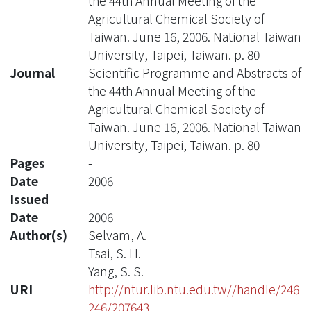
the 44th Annual Meeting of the
Agricultural Chemical Society of
Taiwan. June 16, 2006. National Taiwan
University, Taipei, Taiwan. p. 80
Journal
Scientific Programme and Abstracts of
the 44th Annual Meeting of the
Agricultural Chemical Society of
Taiwan. June 16, 2006. National Taiwan
University, Taipei, Taiwan. p. 80
Pages
-
Date
2006
Issued
Date
2006
Author(s)
Selvam, A.
Tsai, S. H.
Yang, S. S.
URI
http://ntur.lib.ntu.edu.tw//handle/246
246/207643