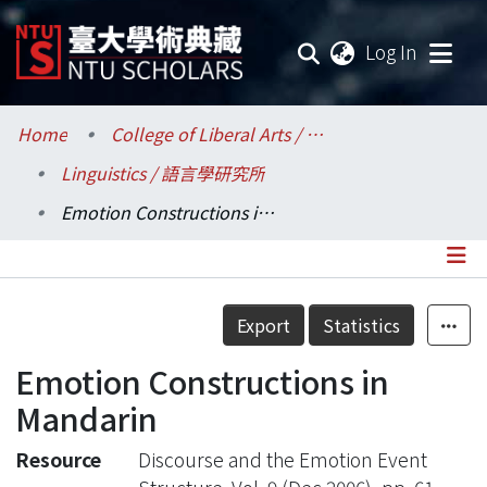
(current
Log In
Communities & Collections
Home
College of Liberal Arts / 文學院
Linguistics / 語言學研究所
Research Outputs
Emotion Constructions in Mandarin
Fundings & Projects
Researchers
Details
Export
Statistics
Organizations
Emotion Constructions in
Statistics
Mandarin
Resource
Discourse and the Emotion Event