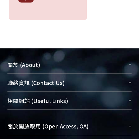
+
關於 (About)
臺大位居世界頂尖大學之列，為永久珍藏及向國際
+
聯絡資訊 (Contact Us)
展現本校豐碩的研究成果及學術能量，圖書館整合
機構典藏（NTUR）與學術庫（AH）不同功能平
總館學科館員
(Main Library)
+
相關網站 (Useful Links)
台，成為臺大學術典藏NTU scholars。期能整合研
醫學圖書館學科館員
(Medical Library)
究能量、促進交流合作、保存學術產出、推廣研究
社會科學院辜振甫紀念圖書館學科館員
(Social
成果。
Sciences Library)
+
關於開放取用 (Open Access, OA)
To permanently archive and promote researcher