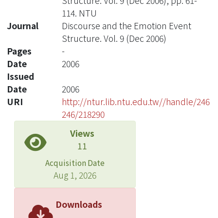
Structure. Vol. 9 (Dec 2006), pp. 61-
114. NTU
Journal
Discourse and the Emotion Event
Structure. Vol. 9 (Dec 2006)
Pages
-
Date
2006
Issued
Date
2006
URI
http://ntur.lib.ntu.edu.tw//handle/246
246/218290
Views
11
Acquisition Date
Aug 1, 2026
Downloads