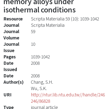
memory alloys under
isothermal conditions
Resource
Scripta Materialia 59 (10): 1039-1042
Journal
Scripta Materialia
Journal
59
Volume
Journal
10
Issue
Pages
1039-1042
Date
2008
Issued
Date
2008
Author(s)
Chang, S.H.
Wu, S.K.
URI
http://ntur.lib.ntu.edu.tw//handle/246
246/86828
Type
journal article