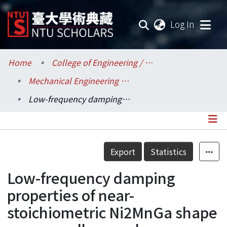
(current
Log In
Communities & Collections
Home
College of Engineering / 工學院
Mechanical Engineering / 機械工程學系
Research Outputs
Low-frequency damping properties of near-stoichiometric Ni2MnGa shape memory alloys under isothermal conditions
Fundings & Projects
Researchers
Details
Export
Statistics
Organizations
Low-frequency damping
Statistics
properties of near-
stoichiometric Ni2MnGa shape