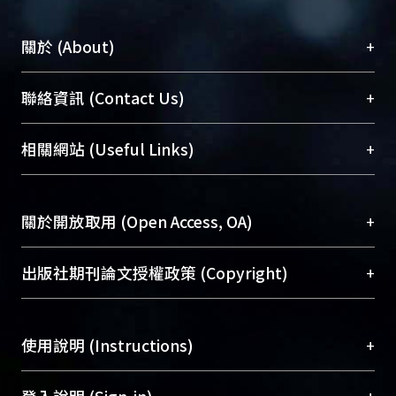
+
關於 (About)
臺大位居世界頂尖大學之列，為永久珍藏及向國際
+
聯絡資訊 (Contact Us)
展現本校豐碩的研究成果及學術能量，圖書館整合
機構典藏（NTUR）與學術庫（AH）不同功能平
總館學科館員
(Main Library)
+
相關網站 (Useful Links)
台，成為臺大學術典藏NTU scholars。期能整合研
醫學圖書館學科館員
(Medical Library)
究能量、促進交流合作、保存學術產出、推廣研究
社會科學院辜振甫紀念圖書館學科館員
(Social
成果。
Sciences Library)
+
關於開放取用 (Open Access, OA)
To permanently archive and promote researcher
profiles and scholarly works, Library integrates the
開放取用是從使用者角度提升資訊取用性的社會運
+
出版社期刊論文授權政策 (Copyright)
services of “NTU Repository” with “Academic
動，應用在學術研究上是透過將研究著作公開供使
Hub” to form NTU Scholars.
用者自由取閱，以促進學術傳播及因應期刊訂購費
請確認所上傳的全文是原創的內容，若該文件包
用逐年攀升。同時可加速研究發展、提升研究影響
+
使用說明 (Instructions)
含部分內容的版權非匯入者所有，或由第三方贊
力，NTU Scholars即為本校的開放取用典藏（OA
助與合作完成，請確認該版權所有者及第三方同
Archive）平台。
（點選深入了解OA）
意提供此授權。
網站簡介
(Quickstart Guide)