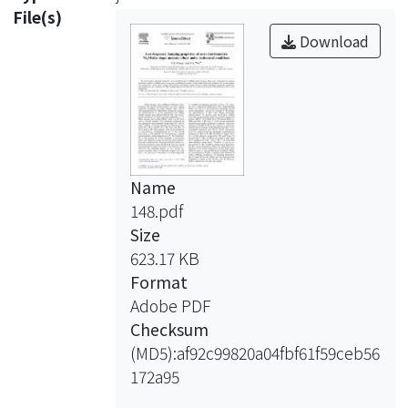
File(s)
Download
Name
148.pdf
Size
623.17 KB
Format
Adobe PDF
Checksum
(MD5):af92c99820a04fbf61f59ceb56
172a95