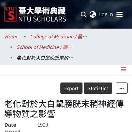
(current
Log In
Communities & Collections
Home
College of Medicine / 醫學院
School of Medicine / 醫學系
Research Outputs
老化對於大白鼠膀胱末稍神經傳導物質之影響
Fundings & Projects
Researchers
Details
Export
Statistics
Organizations
老化對於大白鼠膀胱末稍神經傳
Statistics
導物質之影響
Date
1999