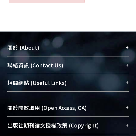
+
關於 (About)
臺大位居世界頂尖大學之列，為永久珍藏及向國際
+
聯絡資訊 (Contact Us)
展現本校豐碩的研究成果及學術能量，圖書館整合
機構典藏（NTUR）與學術庫（AH）不同功能平
總館學科館員
(Main Library)
+
相關網站 (Useful Links)
台，成為臺大學術典藏NTU scholars。期能整合研
醫學圖書館學科館員
(Medical Library)
究能量、促進交流合作、保存學術產出、推廣研究
社會科學院辜振甫紀念圖書館學科館員
(Social
成果。
Sciences Library)
+
關於開放取用 (Open Access, OA)
To permanently archive and promote researcher
profiles and scholarly works, Library integrates the
開放取用是從使用者角度提升資訊取用性的社會運
+
出版社期刊論文授權政策 (Copyright)
services of “NTU Repository” with “Academic
動，應用在學術研究上是透過將研究著作公開供使