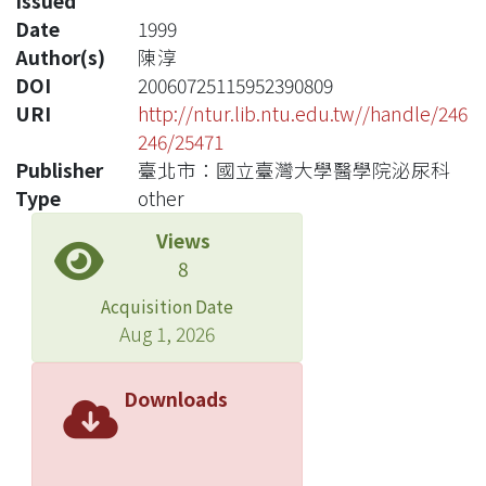
Issued
Date
1999
Author(s)
陳淳
DOI
20060725115952390809
URI
http://ntur.lib.ntu.edu.tw//handle/246
246/25471
Publisher
臺北市：國立臺灣大學醫學院泌尿科
Type
other
Views
8
Acquisition Date
Aug 1, 2026
Downloads