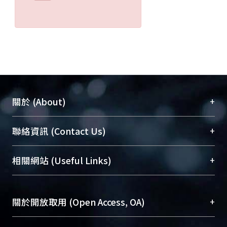
+
關於 (About)
臺大位居世界頂尖大學之列，為永久珍藏及向國際
+
聯絡資訊 (Contact Us)
展現本校豐碩的研究成果及學術能量，圖書館整合
機構典藏（NTUR）與學術庫（AH）不同功能平
總館學科館員
(Main Library)
+
相關網站 (Useful Links)
台，成為臺大學術典藏NTU scholars。期能整合研
醫學圖書館學科館員
(Medical Library)
究能量、促進交流合作、保存學術產出、推廣研究
社會科學院辜振甫紀念圖書館學科館員
(Social
成果。
Sciences Library)
+
關於開放取用 (Open Access, OA)
To permanently archive and promote researcher