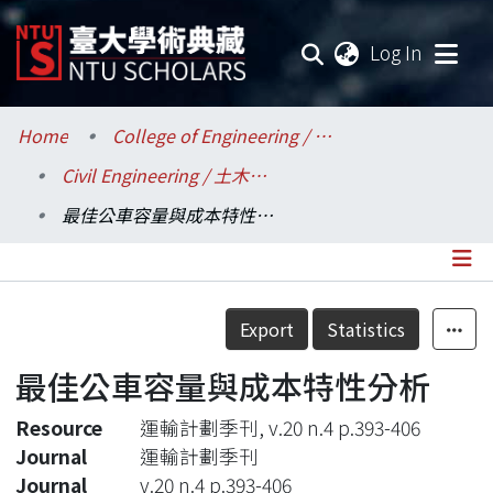
(current
Log In
Communities & Collections
Home
College of Engineering / 工學院
Civil Engineering / 土木工程學系
Research Outputs
最佳公車容量與成本特性分析
Fundings & Projects
Researchers
Details
Export
Statistics
Organizations
最佳公車容量與成本特性分析
Statistics
Resource
運輸計劃季刊, v.20 n.4 p.393-406
Journal
運輸計劃季刊
Journal
v.20 n.4 p.393-406