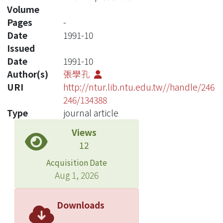
Volume
Pages
-
Date
1991-10
Issued
Date
1991-10
Author(s)
張學孔
URI
http://ntur.lib.ntu.edu.tw//handle/246
246/134388
Type
journal article
Views
12
Acquisition Date
Aug 1, 2026
Downloads