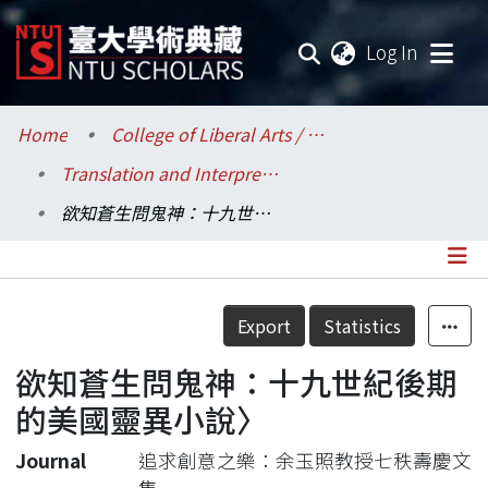
(current
Log In
Communities & Collections
Home
College of Liberal Arts / 文學院
Translation and Interpretation / 翻譯碩士學位學程
Research Outputs
欲知蒼生問鬼神：十九世紀後期的美國靈異小說〉
Fundings & Projects
Researchers
Details
Export
Statistics
Organizations
欲知蒼生問鬼神：十九世紀後期
Statistics
的美國靈異小說〉
Journal
追求創意之樂：余玉照教授七秩壽慶文