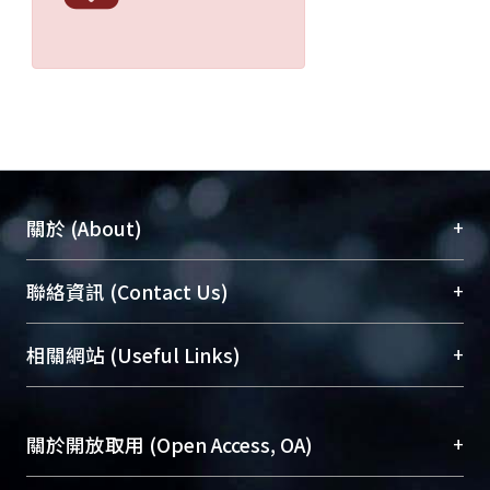
+
關於 (About)
臺大位居世界頂尖大學之列，為永久珍藏及向國際
+
聯絡資訊 (Contact Us)
展現本校豐碩的研究成果及學術能量，圖書館整合
機構典藏（NTUR）與學術庫（AH）不同功能平
總館學科館員
(Main Library)
+
相關網站 (Useful Links)
台，成為臺大學術典藏NTU scholars。期能整合研
醫學圖書館學科館員
(Medical Library)
究能量、促進交流合作、保存學術產出、推廣研究
社會科學院辜振甫紀念圖書館學科館員
(Social
成果。
Sciences Library)
+
關於開放取用 (Open Access, OA)
To permanently archive and promote researcher