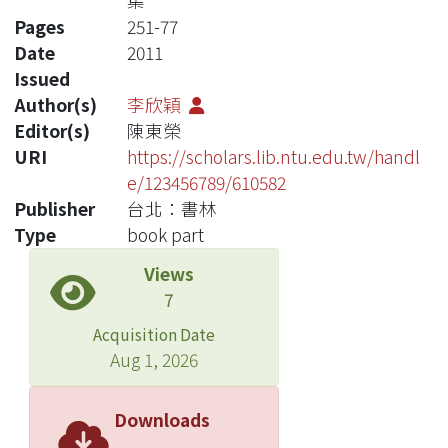
集
Pages
251-77
Date
2011
Issued
Author(s)
李欣穎
Editor(s)
陳東榮
URI
https://scholars.lib.ntu.edu.tw/handl
e/123456789/610582
Publisher
台北：書林
Type
book part
Views
7
Acquisition Date
Aug 1, 2026
Downloads