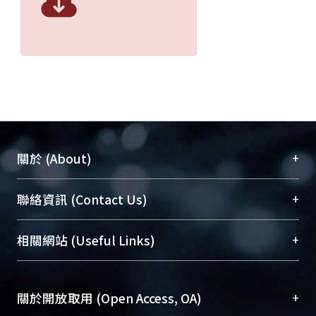
+
關於 (About)
臺大位居世界頂尖大學之列，為永久珍藏及向國際
+
聯絡資訊 (Contact Us)
展現本校豐碩的研究成果及學術能量，圖書館整合
機構典藏（NTUR）與學術庫（AH）不同功能平
總館學科館員
(Main Library)
+
相關網站 (Useful Links)
台，成為臺大學術典藏NTU scholars。期能整合研
醫學圖書館學科館員
(Medical Library)
究能量、促進交流合作、保存學術產出、推廣研究
社會科學院辜振甫紀念圖書館學科館員
(Social
成果。
Sciences Library)
+
關於開放取用 (Open Access, OA)