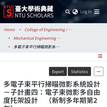
(current
Log In
Communities & Collections
Home
College of Engineering / 工學院
Mechanical Engineering / 機械工程學系
Research Outputs
多電子束平行掃瞄微影系統設計－子計畫四：電子束微影多自由度托架設計 （新制多年期第2年）
Fundings & Projects
Researchers
Details
Export
Statistics
Organizations
多電子束平行掃瞄微影系統設計
Statistics
－子計畫四：電子束微影多自由
度托架設計 （新制多年期第2