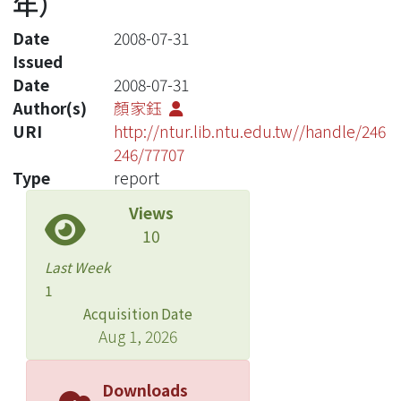
年）
Date
2008-07-31
Issued
Date
2008-07-31
Author(s)
顏家鈺
URI
http://ntur.lib.ntu.edu.tw//handle/246
246/77707
Type
report
Views
10
Last Week
1
Acquisition Date
Aug 1, 2026
Downloads