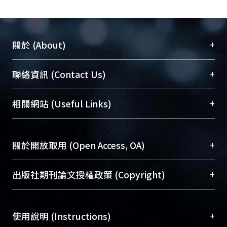
+
關於 (About)
臺大位居世界頂尖大學之列，為永久珍藏及向國際
+
聯絡資訊 (Contact Us)
展現本校豐碩的研究成果及學術能量，圖書館整合
機構典藏（NTUR）與學術庫（AH）不同功能平
總館學科館員
(Main Library)
+
相關網站 (Useful Links)
台，成為臺大學術典藏NTU scholars。期能整合研
醫學圖書館學科館員
(Medical Library)
究能量、促進交流合作、保存學術產出、推廣研究
社會科學院辜振甫紀念圖書館學科館員
(Social
成果。
Sciences Library)
+
關於開放取用 (Open Access, OA)
To permanently archive and promote researcher
profiles and scholarly works, Library integrates the
開放取用是從使用者角度提升資訊取用性的社會運
+
出版社期刊論文授權政策 (Copyright)
services of “NTU Repository” with “Academic
動，應用在學術研究上是透過將研究著作公開供使
Hub” to form NTU Scholars.
用者自由取閱，以促進學術傳播及因應期刊訂購費
請確認所上傳的全文是原創的內容，若該文件包
用逐年攀升。同時可加速研究發展、提升研究影響
+
使用說明 (Instructions)
含部分內容的版權非匯入者所有，或由第三方贊
力，NTU Scholars即為本校的開放取用典藏（OA