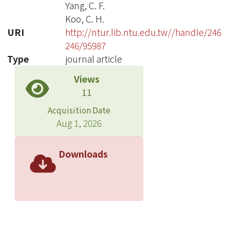
Yang, C. F.
Koo, C. H.
URI
http://ntur.lib.ntu.edu.tw//handle/246
246/95987
Type
journal article
Views
11
Acquisition Date
Aug 1, 2026
Downloads