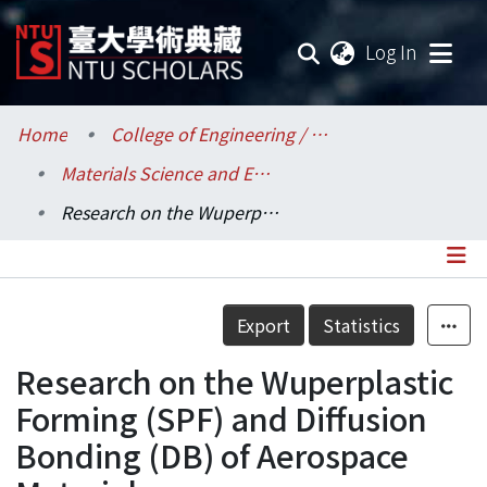
(current
Log In
Communities & Collections
Home
College of Engineering / 工學院
Materials Science and Engineering / 材料科學與工程學系
Research Outputs
Research on the Wuperplastic Forming (SPF) and Diffusion Bonding (DB) of Aerospace Materials
Fundings & Projects
Researchers
Details
Export
Statistics
Organizations
Research on the Wuperplastic
Statistics
Forming (SPF) and Diffusion
Bonding (DB) of Aerospace