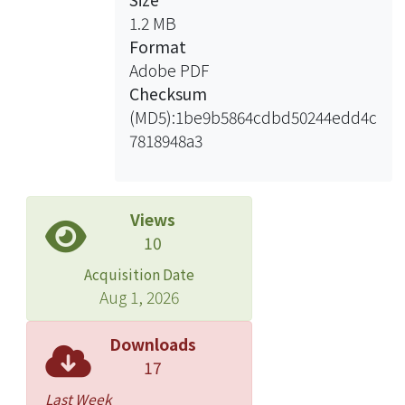
1.2 MB
Format
Adobe PDF
Checksum
(MD5):1be9b5864cdbd50244edd4c
7818948a3
Views
10
Acquisition Date
Aug 1, 2026
Downloads
17
Last Week