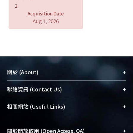
2
Acquisition Date
Aug 1, 2026
+
關於 (About)
臺大位居世界頂尖大學之列，為永久珍藏及向國際
+
聯絡資訊 (Contact Us)
展現本校豐碩的研究成果及學術能量，圖書館整合
機構典藏（NTUR）與學術庫（AH）不同功能平
總館學科館員
(Main Library)
+
相關網站 (Useful Links)
台，成為臺大學術典藏NTU scholars。期能整合研
醫學圖書館學科館員
(Medical Library)
究能量、促進交流合作、保存學術產出、推廣研究
社會科學院辜振甫紀念圖書館學科館員
(Social
成果。
Sciences Library)
+
關於開放取用 (Open Access, OA)