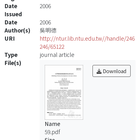
Date
2006
Issued
Date
2006
Author(s)
吳明德
URI
http://ntur.lib.ntu.edu.tw//handle/246
246/65122
Type
journal article
File(s)
Download
Name
59.pdf
Size