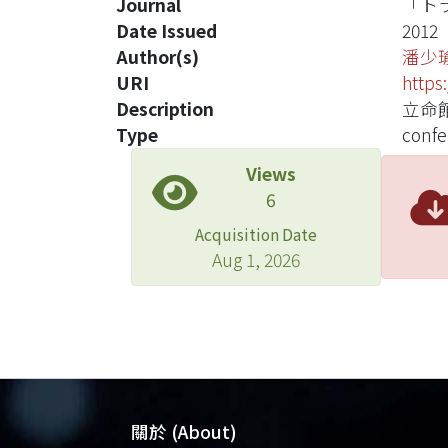
Journal
「ト
Date Issued
2012
Author(s)
潘少
URI
https
Description
立命館
Type
confe
Views
6
Acquisition Date
Aug 1, 2026
關於 (About)