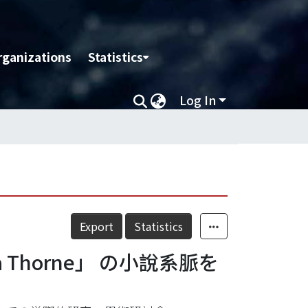
rganizations
Statistics
Log In
Export
Statistics
horne」 の小說系脈を