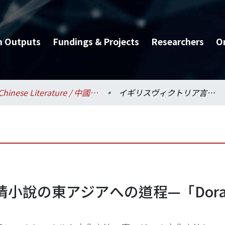
h Outputs
Fundings & Projects
Researchers
O
Chinese Literature / 中國文學系
イギリスヴィクトリア言情小說の東アジアへの道程—「Dora Thorne」 の小說系脈を例として
說の東アジアへの道程—「Dora T