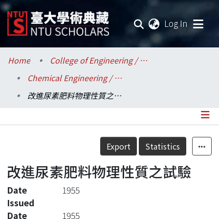
(current
Log In
Communities & Collections
Home
College of Engineering / 工學院
Chemical Engineering / 化學工程學系
Research Outputs
改進尿素肥料物理性質之試驗
Fundings & Projects
Researchers
Details
Export
Statistics
Organizations
改進尿素肥料物理性質之試驗
Statistics
Date
1955
Issued
Date
1955