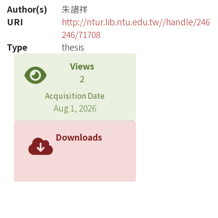
Author(s)
朱譜祥
URI
http://ntur.lib.ntu.edu.tw//handle/246
246/71708
Type
thesis
Views
2
Acquisition Date
Aug 1, 2026
Downloads