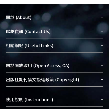
+
關於 (About)
臺大位居世界頂尖大學之列，為永久珍藏及向國際
+
聯絡資訊 (Contact Us)
展現本校豐碩的研究成果及學術能量，圖書館整合
機構典藏（NTUR）與學術庫（AH）不同功能平
總館學科館員
(Main Library)
+
相關網站 (Useful Links)
台，成為臺大學術典藏NTU scholars。期能整合研
醫學圖書館學科館員
(Medical Library)
究能量、促進交流合作、保存學術產出、推廣研究
社會科學院辜振甫紀念圖書館學科館員
(Social
成果。
Sciences Library)
+
關於開放取用 (Open Access, OA)
To permanently archive and promote researcher
profiles and scholarly works, Library integrates the
開放取用是從使用者角度提升資訊取用性的社會運
+
出版社期刊論文授權政策 (Copyright)
services of “NTU Repository” with “Academic
動，應用在學術研究上是透過將研究著作公開供使
Hub” to form NTU Scholars.
用者自由取閱，以促進學術傳播及因應期刊訂購費
請確認所上傳的全文是原創的內容，若該文件包
用逐年攀升。同時可加速研究發展、提升研究影響
+
使用說明 (Instructions)
含部分內容的版權非匯入者所有，或由第三方贊
力，NTU Scholars即為本校的開放取用典藏（OA
助與合作完成，請確認該版權所有者及第三方同