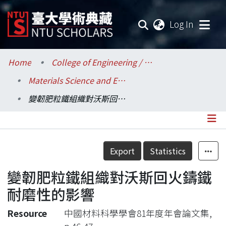
(current
Log In
Communities & Collections
Home
College of Engineering / 工學院
Materials Science and Engineering / 材料科學與工程學系
Research Outputs
變韌肥粒鐵組織對沃斯回火鑄鐵耐磨性的影響
Fundings & Projects
Researchers
Details
Export
Statistics
Organizations
變韌肥粒鐵組織對沃斯回火鑄鐵
Statistics
耐磨性的影響
Resource
中國材料科學學會81年度年會論文集,