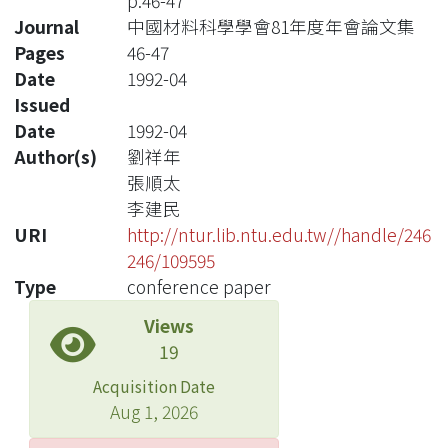
p.46-47
Journal
中國材料科學學會81年度年會論文集
Pages
46-47
Date
1992-04
Issued
Date
1992-04
Author(s)
劉祥年
張順太
李建民
URI
http://ntur.lib.ntu.edu.tw//handle/246
246/109595
Type
conference paper
Views
19
Acquisition Date
Aug 1, 2026