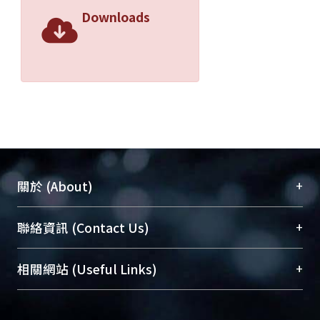
Downloads
+
關於 (About)
臺大位居世界頂尖大學之列，為永久珍藏及向國際
+
聯絡資訊 (Contact Us)
展現本校豐碩的研究成果及學術能量，圖書館整合
機構典藏（NTUR）與學術庫（AH）不同功能平
總館學科館員
(Main Library)
+
相關網站 (Useful Links)
台，成為臺大學術典藏NTU scholars。期能整合研
醫學圖書館學科館員
(Medical Library)
究能量、促進交流合作、保存學術產出、推廣研究
社會科學院辜振甫紀念圖書館學科館員
(Social
成果。