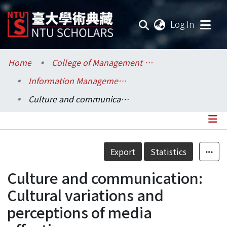
(current
Log In
Communities & Collections
Home
College of Management / 管理學院
Information Management / 資訊管理學系
Research Outputs
Culture and communication: Cultural variations and perceptions of media effectiveness
Fundings & Projects
Researchers
Details
Export
Statistics
Organizations
Culture and communication:
Statistics
Cultural variations and
perceptions of media