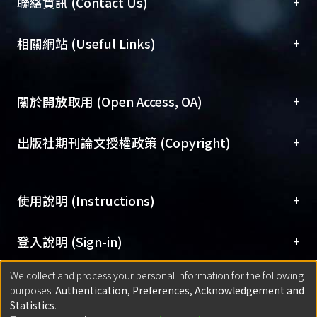
臺大位居世界頂尖大學之列，為永久珍藏及向國際
+
聯絡資訊 (Contact Us)
展現本校豐碩的研究成果及學術能量，圖書館整合
機構典藏（NTUR）與學術庫（AH）不同功能平
總館學科館員
(Main Library)
+
相關網站 (Useful Links)
台，成為臺大學術典藏NTU scholars。期能整合研
醫學圖書館學科館員
(Medical Library)
究能量、促進交流合作、保存學術產出、推廣研究
社會科學院辜振甫紀念圖書館學科館員
(Social
成果。
Sciences Library)
+
關於開放取用 (Open Access, OA)
To permanently archive and promote researcher
profiles and scholarly works, Library integrates the
開放取用是從使用者角度提升資訊取用性的社會運
+
出版社期刊論文授權政策 (Copyright)
services of “NTU Repository” with “Academic
動，應用在學術研究上是透過將研究著作公開供使
Hub” to form NTU Scholars.
用者自由取閱，以促進學術傳播及因應期刊訂購費
請確認所上傳的全文是原創的內容，若該文件包
用逐年攀升。同時可加速研究發展、提升研究影響
+
使用說明 (Instructions)
含部分內容的版權非匯入者所有，或由第三方贊
力，NTU Scholars即為本校的開放取用典藏（OA
助與合作完成，請確認該版權所有者及第三方同
Archive）平台。
（點選深入了解OA）
意提供此授權。
網站簡介
(Quickstart Guide)
+
登入說明 (Sign-in)
Please represent that the submission is your
使用手冊
(Instruction Manual)
original work, and that you have the right to
We collect and process your personal information for the following
線上預約服務
(Booking Service)
方案一：
臺灣大學計算機中心帳號登入
+
匯入著作 (Submission)
purposes:
Authentication, Preferences, Acknowledgement and
grant the rights to upload.
(With C&INC Email Account)
Statistics
.