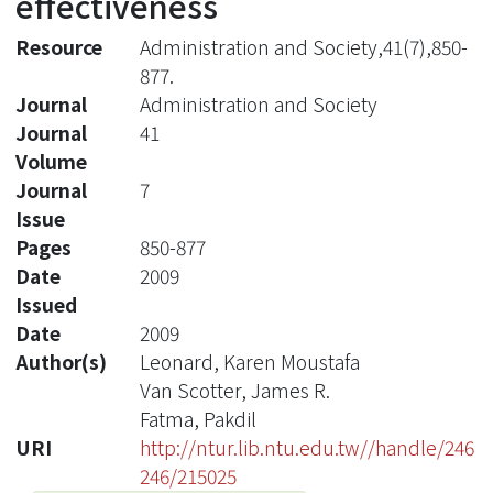
effectiveness
Resource
Administration and Society,41(7),850-
877.
Journal
Administration and Society
Journal
41
Volume
Journal
7
Issue
Pages
850-877
Date
2009
Issued
Date
2009
Author(s)
Leonard, Karen Moustafa
Van Scotter, James R.
Fatma, Pakdil
URI
http://ntur.lib.ntu.edu.tw//handle/246
246/215025