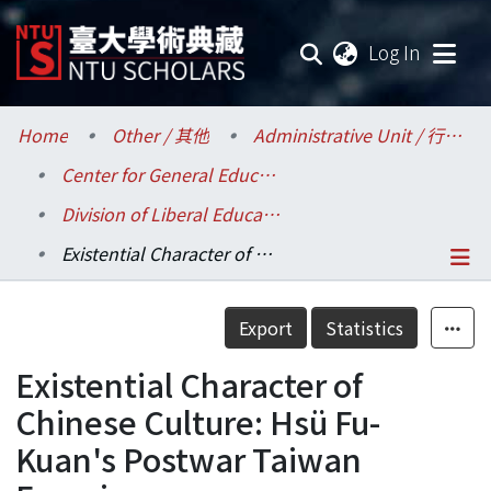
(current
Log In
Communities & Collections
Home
Other / 其他
Administrative Unit / 行政單位
Center for General Education / 共同教育中心
Research Outputs
Division of Liberal Education / 通識教育組
Fundings & Projects
Existential Character of Chinese Culture: Hsü Fu-Kuan's Postwar Taiwan Experience
Researchers
Details
Export
Statistics
Organizations
Existential Character of
Statistics
Chinese Culture: Hsü Fu-
Kuan's Postwar Taiwan