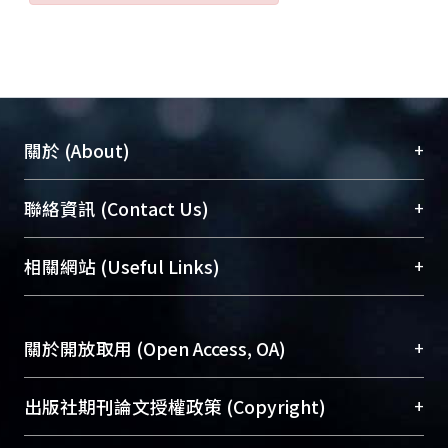
+
關於 (About)
臺大位居世界頂尖大學之列，為永久珍藏及向國際
+
聯絡資訊 (Contact Us)
展現本校豐碩的研究成果及學術能量，圖書館整合
機構典藏（NTUR）與學術庫（AH）不同功能平
總館學科館員
(Main Library)
+
相關網站 (Useful Links)
台，成為臺大學術典藏NTU scholars。期能整合研
醫學圖書館學科館員
(Medical Library)
究能量、促進交流合作、保存學術產出、推廣研究
社會科學院辜振甫紀念圖書館學科館員
(Social
成果。
Sciences Library)
+
關於開放取用 (Open Access, OA)
To permanently archive and promote researcher
profiles and scholarly works, Library integrates the
開放取用是從使用者角度提升資訊取用性的社會運
+
出版社期刊論文授權政策 (Copyright)
services of “NTU Repository” with “Academic
動，應用在學術研究上是透過將研究著作公開供使