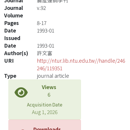
Journal
農產運銷季刊
Journal
v.92
Volume
Pages
8-17
Date
1993-01
Issued
Date
1993-01
Author(s)
許文富
URI
http://ntur.lib.ntu.edu.tw//handle/246
246/119351
Type
journal article
Views
6
Acquisition Date
Aug 1, 2026
Downloads