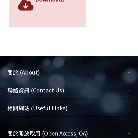
+
關於 (About)
臺大位居世界頂尖大學之列，為永久珍藏及向國際
+
聯絡資訊 (Contact Us)
展現本校豐碩的研究成果及學術能量，圖書館整合
機構典藏（NTUR）與學術庫（AH）不同功能平
總館學科館員
(Main Library)
+
相關網站 (Useful Links)
台，成為臺大學術典藏NTU scholars。期能整合研
醫學圖書館學科館員
(Medical Library)
究能量、促進交流合作、保存學術產出、推廣研究
社會科學院辜振甫紀念圖書館學科館員
(Social
成果。
Sciences Library)
+
關於開放取用 (Open Access, OA)