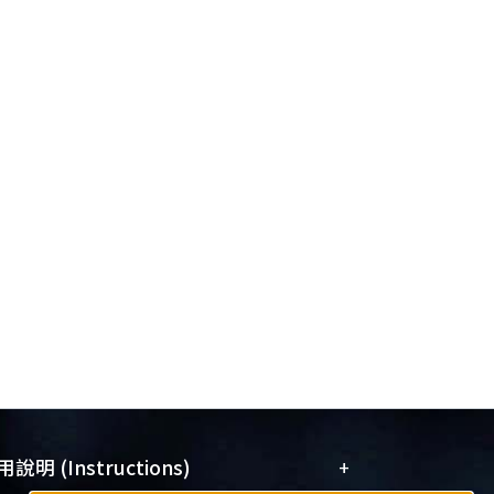
+
說明 (Instructions)