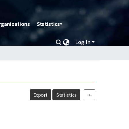
rganizations
Statistics
Log In
Export
Statistics