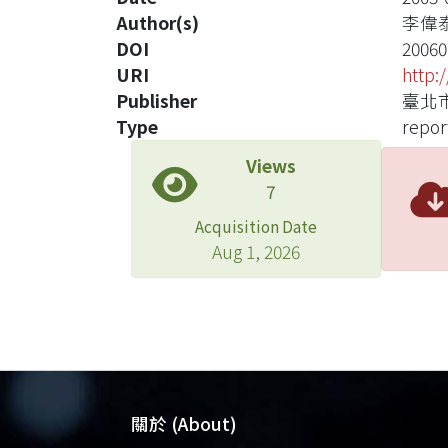
Author(s)
李偉
DOI
20060
URI
http:
Publisher
臺北
Type
repor
Views
7
Acquisition Date
Aug 1, 2026
關於 (About)