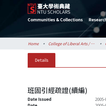
Communities & Collections
Researc
Home
College of Liberal Arts / 文學院
Details
班固引經疏證(續編)
Date Issued
2005-
Date
2005-