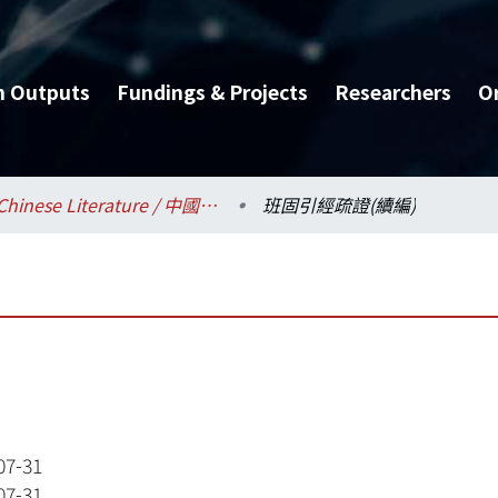
h Outputs
Fundings & Projects
Researchers
O
Chinese Literature / 中國文學系
班固引經疏證(續編)
07-31
07-31