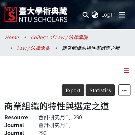
(current
Log In
Communities & Collections
Home
College of Law / 法律學院
Law / 法律學系
商業組織的特性與選定之道
Research Outputs
Fundings & Projects
Researchers
Details
Export
Statistics
Organizations
商業組織的特性與選定之道
Statistics
Resource
會計研究月刊, 290
Journal
會計研究月刊
Journal
290