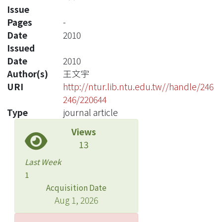
Issue
Pages
-
Date
2010
Issued
Date
2010
Author(s)
王文宇
URI
http://ntur.lib.ntu.edu.tw//handle/246
246/220644
Type
journal article
Views
13
Last Week
1
Acquisition Date
Aug 1, 2026