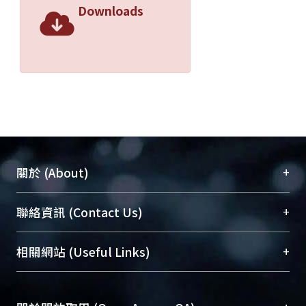
Downloads
+
關於 (About)
臺大位居世界頂尖大學之列，為永久珍藏及向國際
+
聯絡資訊 (Contact Us)
展現本校豐碩的研究成果及學術能量，圖書館整合
機構典藏（NTUR）與學術庫（AH）不同功能平
總館學科館員
(Main Library)
+
相關網站 (Useful Links)
台，成為臺大學術典藏NTU scholars。期能整合研
醫學圖書館學科館員
(Medical Library)
究能量、促進交流合作、保存學術產出、推廣研究
社會科學院辜振甫紀念圖書館學科館員
(Social
成果。
Sciences Library)