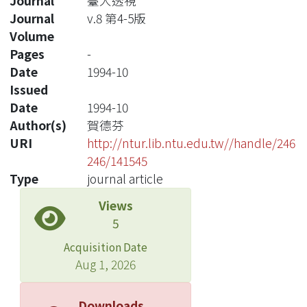
Journal
臺大透視
Journal
v.8 第4-5版
Volume
Pages
-
Date
1994-10
Issued
Date
1994-10
Author(s)
賀德芬
URI
http://ntur.lib.ntu.edu.tw//handle/246
246/141545
Type
journal article
Views
5
Acquisition Date
Aug 1, 2026
Downloads