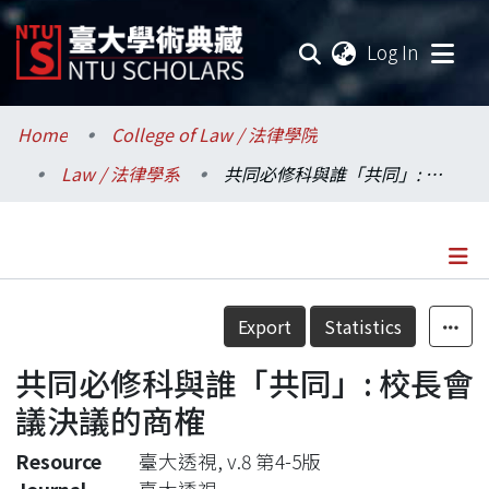
(current
Log In
Communities & Collections
Home
College of Law / 法律學院
Law / 法律學系
共同必修科與誰「共同」: 校長會議決議的商榷
Research Outputs
Fundings & Projects
Researchers
Details
Export
Statistics
Organizations
共同必修科與誰「共同」: 校長會
Statistics
議決議的商榷
Resource
臺大透視, v.8 第4-5版