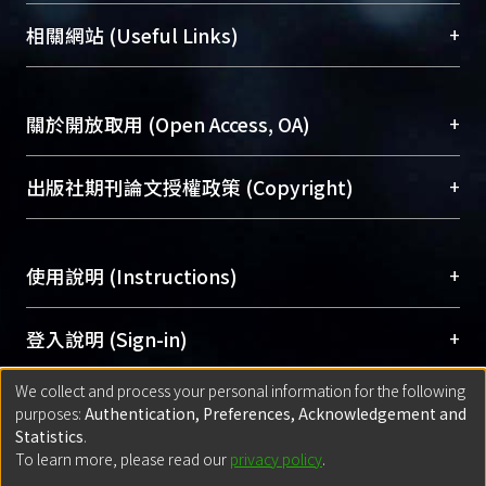
機構典藏（NTUR）與學術庫（AH）不同功能平
總館學科館員
(Main Library)
+
相關網站 (Useful Links)
台，成為臺大學術典藏NTU scholars。期能整合研
醫學圖書館學科館員
(Medical Library)
究能量、促進交流合作、保存學術產出、推廣研究
社會科學院辜振甫紀念圖書館學科館員
(Social
成果。
Sciences Library)
+
關於開放取用 (Open Access, OA)
To permanently archive and promote researcher
profiles and scholarly works, Library integrates the
開放取用是從使用者角度提升資訊取用性的社會運
+
出版社期刊論文授權政策 (Copyright)
services of “NTU Repository” with “Academic
動，應用在學術研究上是透過將研究著作公開供使
Hub” to form NTU Scholars.
用者自由取閱，以促進學術傳播及因應期刊訂購費
請確認所上傳的全文是原創的內容，若該文件包
用逐年攀升。同時可加速研究發展、提升研究影響
+
使用說明 (Instructions)
含部分內容的版權非匯入者所有，或由第三方贊
力，NTU Scholars即為本校的開放取用典藏（OA
助與合作完成，請確認該版權所有者及第三方同
Archive）平台。
（點選深入了解OA）
意提供此授權。
網站簡介
(Quickstart Guide)
+
登入說明 (Sign-in)
Please represent that the submission is your
使用手冊
(Instruction Manual)
original work, and that you have the right to
We collect and process your personal information for the following
線上預約服務
(Booking Service)
方案一：
臺灣大學計算機中心帳號登入
+
匯入著作 (Submission)
purposes:
Authentication, Preferences, Acknowledgement and
grant the rights to upload.
(With C&INC Email Account)
Statistics
.
方案二：
ORCID帳號登入
(With ORCID)
To learn more, please read our
privacy policy
.
若欲上傳已出版的全文電子檔，可使用
Open
方案一：
定期更新ORCID者，以ID匯入
(Search