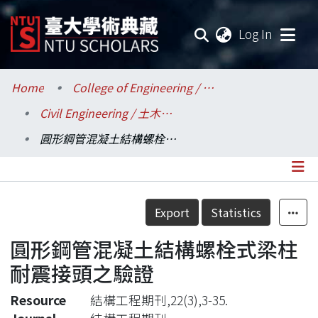
(current
Log In
Communities & Collections
Home
College of Engineering / 工學院
Civil Engineering / 土木工程學系
Research Outputs
圓形鋼管混凝土結構螺栓式梁柱耐震接頭之驗證
Fundings & Projects
Researchers
Details
Export
Statistics
Organizations
圓形鋼管混凝土結構螺栓式梁柱
Statistics
耐震接頭之驗證
Resource
結構工程期刊,22(3),3-35.