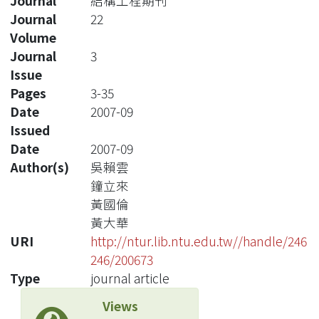
Journal
結構工程期刊
Journal
22
Volume
Journal
3
Issue
Pages
3-35
Date
2007-09
Issued
Date
2007-09
Author(s)
吳賴雲
鐘立來
黃國倫
黃大華
URI
http://ntur.lib.ntu.edu.tw//handle/246
246/200673
Type
journal article
Views