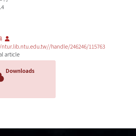
.4
典
//ntur.lib.ntu.edu.tw//handle/246246/115763
l article
Downloads