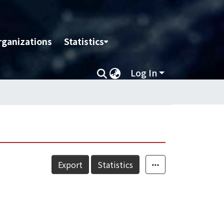
rganizations
Statistics
Log In
Export
Statistics