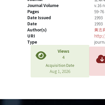
Journal Volume
v.16 n
Pages
59-76
Date Issued
1993
Date
1993
Author(s)
黃志
URI
http:
Type
journa
Views
4
Acquisition Date
Aug 1, 2026