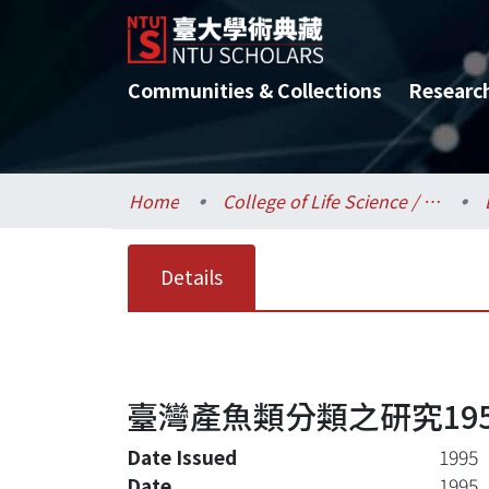
Communities & Collections
Researc
Home
College of Life Science / 生命科學院
Details
臺灣產魚類分類之研究1955
Date Issued
1995
Date
1995