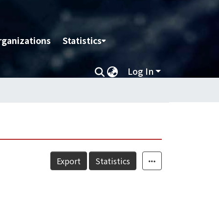
rganizations
Statistics
Log In
Export
Statistics