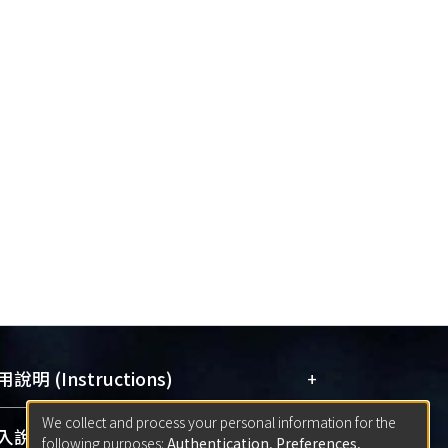
+
說明 (Instructions)
We collect and process your personal information for the
網站簡介
(Quickstart Guide)
+
說明 (Sign-in)
following purposes:
Authentication, Preferences,