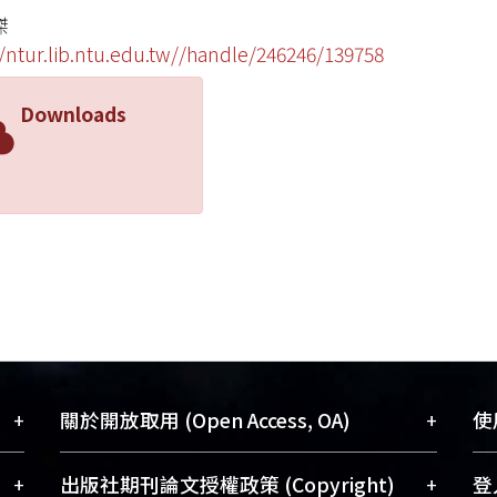
傑
//ntur.lib.ntu.edu.tw//handle/246246/139758
Downloads
+
+
關於開放取用 (Open Access, OA)
使用
藏
開放取用是從使用者角度提升資訊取用性
+
+
出版社期刊論文授權政策 (Copyright)
登入