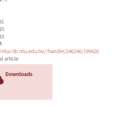
81
10
10
恭
//ntur.lib.ntu.edu.tw//handle/246246/199426
l article
Downloads