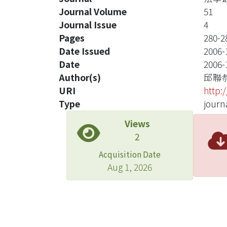
Journal Volume
51
Journal Issue
4
Pages
280-2
Date Issued
2006-
Date
2006-
Author(s)
邱聯
URI
http:
Type
journa
Views
2
Acquisition Date
Aug 1, 2026