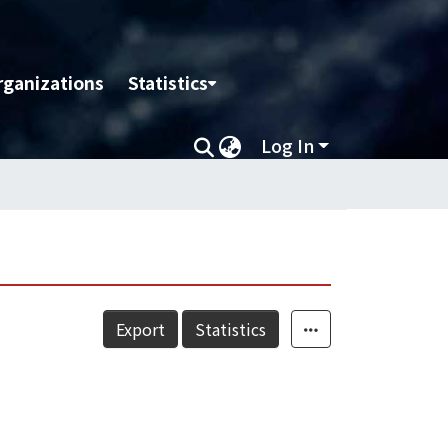
rganizations
Statistics
Log In
Export
Statistics