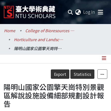
(current
Log In
Communities & Collections
Home
College of Bioresources and Agriculture / 生物資源暨農學院
Horticulture and Landscape Architecture / 園藝暨景觀學系
Research Outputs
陽明山國家公園擎天崗特別景觀區解說設施設備細部規劃設計報告
Fundings & Projects
Researchers
Details
Export
Statistics
Organizations
陽明山國家公園擎天崗特別景觀
Statistics
區解說設施設備細部規劃設計報
告