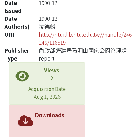
Date
1990-12
Issued
Date
1990-12
Author(s)
凌德麟
URI
http://ntur.lib.ntu.edu.tw//handle/246
246/116519
Publisher
內政部營建署陽明山國家公園管理處
Type
report
Views
2
Acquisition Date
Aug 1, 2026
Downloads