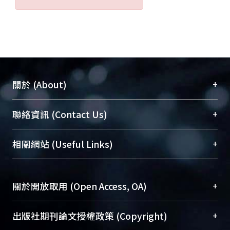
+
關於 (About)
臺大位居世界頂尖大學之列，為永久珍藏及向國際
+
聯絡資訊 (Contact Us)
展現本校豐碩的研究成果及學術能量，圖書館整合
機構典藏（NTUR）與學術庫（AH）不同功能平
總館學科館員
(Main Library)
+
相關網站 (Useful Links)
台，成為臺大學術典藏NTU scholars。期能整合研
醫學圖書館學科館員
(Medical Library)
究能量、促進交流合作、保存學術產出、推廣研究
社會科學院辜振甫紀念圖書館學科館員
(Social
成果。
Sciences Library)
+
關於開放取用 (Open Access, OA)
To permanently archive and promote researcher
profiles and scholarly works, Library integrates the
開放取用是從使用者角度提升資訊取用性的社會運
+
出版社期刊論文授權政策 (Copyright)
services of “NTU Repository” with “Academic
動，應用在學術研究上是透過將研究著作公開供使