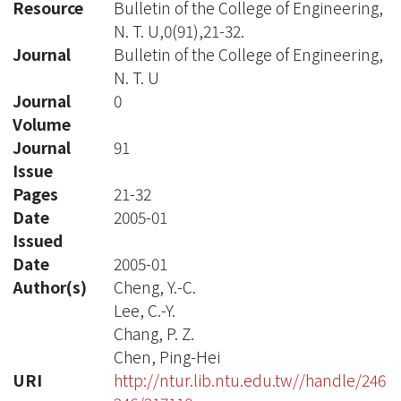
Resource
Bulletin of the College of Engineering,
N. T. U,0(91),21-32.
Journal
Bulletin of the College of Engineering,
N. T. U
Journal
0
Volume
Journal
91
Issue
Pages
21-32
Date
2005-01
Issued
Date
2005-01
Author(s)
Cheng, Y.-C.
Lee, C.-Y.
Chang, P. Z.
Chen, Ping-Hei
URI
http://ntur.lib.ntu.edu.tw//handle/246