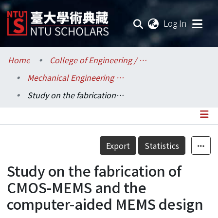
(current
Log In
Communities & Collections
Home
College of Engineering / 工學院
Mechanical Engineering / 機械工程學系
Research Outputs
Study on the fabrication of CMOS-MEMS and the computer-aided MEMS design
Fundings & Projects
Researchers
Details
Export
Statistics
Organizations
Study on the fabrication of
Statistics
CMOS-MEMS and the
computer-aided MEMS design