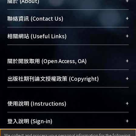
+
關於 (About)
臺大位居世界頂尖大學之列，為永久珍藏及向國際
+
聯絡資訊 (Contact Us)
展現本校豐碩的研究成果及學術能量，圖書館整合
機構典藏（NTUR）與學術庫（AH）不同功能平
總館學科館員
(Main Library)
+
相關網站 (Useful Links)
台，成為臺大學術典藏NTU scholars。期能整合研
醫學圖書館學科館員
(Medical Library)
究能量、促進交流合作、保存學術產出、推廣研究
社會科學院辜振甫紀念圖書館學科館員
(Social
成果。
Sciences Library)
+
關於開放取用 (Open Access, OA)
To permanently archive and promote researcher
profiles and scholarly works, Library integrates the
開放取用是從使用者角度提升資訊取用性的社會運
+
出版社期刊論文授權政策 (Copyright)
services of “NTU Repository” with “Academic
動，應用在學術研究上是透過將研究著作公開供使
Hub” to form NTU Scholars.
用者自由取閱，以促進學術傳播及因應期刊訂購費
請確認所上傳的全文是原創的內容，若該文件包
用逐年攀升。同時可加速研究發展、提升研究影響
+
使用說明 (Instructions)
含部分內容的版權非匯入者所有，或由第三方贊
力，NTU Scholars即為本校的開放取用典藏（OA
助與合作完成，請確認該版權所有者及第三方同
Archive）平台。
（點選深入了解OA）
意提供此授權。
網站簡介
(Quickstart Guide)
+
登入說明 (Sign-in)
Please represent that the submission is your
使用手冊
(Instruction Manual)
original work, and that you have the right to
We collect and process your personal information for the following