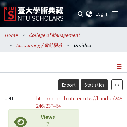
(current
Log In
Communities & Collections
Home
College of Management / 管理學院
Accounting / 會計學系
Untitled
Research Outputs
Fundings & Projects
Researchers
Details
Export
Statistics
Organizations
URI
http://ntur.lib.ntu.edu.tw//handle/246
Statistics
246/237464
Views
7