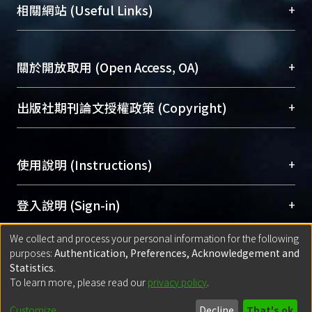
機構典藏（NTUR）與學術庫（AH）不同功能平
總館學科館員
(Main Library)
+
相關網站 (Useful Links)
台，成為臺大學術典藏NTU scholars。期能整合研
醫學圖書館學科館員
(Medical Library)
究能量、促進交流合作、保存學術產出、推廣研究
社會科學院辜振甫紀念圖書館學科館員
(Social
成果。
Sciences Library)
+
關於開放取用 (Open Access, OA)
To permanently archive and promote researcher
profiles and scholarly works, Library integrates the
開放取用是從使用者角度提升資訊取用性的社會運
+
出版社期刊論文授權政策 (Copyright)
services of “NTU Repository” with “Academic
動，應用在學術研究上是透過將研究著作公開供使
Hub” to form NTU Scholars.
用者自由取閱，以促進學術傳播及因應期刊訂購費
請確認所上傳的全文是原創的內容，若該文件包
用逐年攀升。同時可加速研究發展、提升研究影響
+
使用說明 (Instructions)
含部分內容的版權非匯入者所有，或由第三方贊
力，NTU Scholars即為本校的開放取用典藏（OA
助與合作完成，請確認該版權所有者及第三方同
Archive）平台。
（點選深入了解OA）
意提供此授權。
網站簡介
(Quickstart Guide)
+
登入說明 (Sign-in)
Please represent that the submission is your
使用手冊
(Instruction Manual)
original work, and that you have the right to
We collect and process your personal information for the following
線上預約服務
(Booking Service)
方案一：
臺灣大學計算機中心帳號登入
+
匯入著作 (Submission)
purposes:
Authentication, Preferences, Acknowledgement and
grant the rights to upload.
(With C&INC Email Account)
Statistics
.
方案二：
ORCID帳號登入
(With ORCID)
To learn more, please read our
privacy policy
.
若欲上傳已出版的全文電子檔，可使用
Open
方案一：
定期更新ORCID者，以ID匯入
(Search
policy finder
網站查詢，以確認出版單位之版權
for identifier (ORCID))
Built with
DSpace-CRIS software
- Extension maintained and optimized
Customize
Decline
That's ok